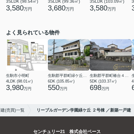
3SLDK (98.54㎡)
3SLDK (99.36㎡)
3SLDK (103.09㎡)
3
3,580
3,680
3,580
万円
万円
万円
よく見られている物件
生駒市小明町
生駒郡平群町緑ケ丘５丁目
生駒郡平群町椿台４丁目
4LDK (98.01㎡)
6DK (105.85㎡)
5DK (103.37㎡)
4
3,980
550
698
万円
万円
万円
建(売買)一覧
リーブルガーデン学園緑ケ丘 ２号棟 ／新築一戸建
センチュリー21 株式会社ベース