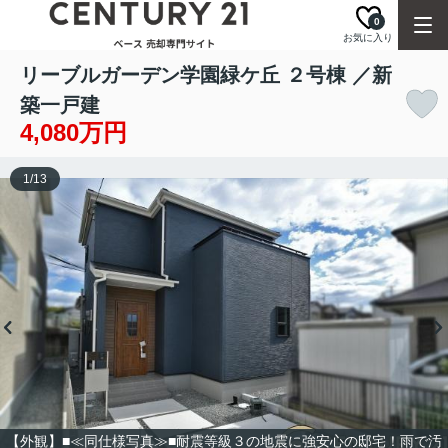
0
お気に入り
リーブルガーデン学園緑ケ丘 ２号棟 ／新
築一戸建
4,080万円
1
/
13
【外観】■≪同仕様写真≫■耐震等級３の地震に強安心の邸宅！雨で汚