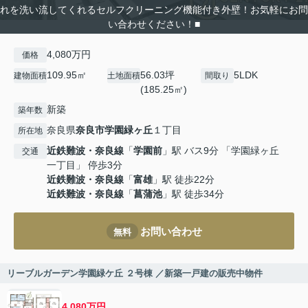
れを洗い流してくれるセルフクリーニング機能付き外壁！お気軽にお問
い合わせください！■
4,080万円
価格
109.95㎡
56.03坪
5LDK
建物面積
土地面積
間取り
(185.25㎡)
新築
築年数
奈良県
奈良市
学園緑ヶ丘
１丁目
所在地
近鉄難波・奈良線
「
学園前
」駅 バス9分 「学園緑ヶ丘
交通
一丁目」 停歩3分
近鉄難波・奈良線
「
富雄
」駅 徒歩22分
近鉄難波・奈良線
「
菖蒲池
」駅 徒歩34分
お問い合わせ
無料
リーブルガーデン学園緑ケ丘 ２号棟 ／新築一戸建の販売中物件
4,080万円