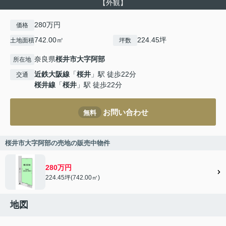
【外観】
280万円
価格
742.00㎡
224.45坪
土地面積
坪数
奈良県
桜井市
大字阿部
所在地
近鉄大阪線
「
桜井
」駅 徒歩22分
交通
桜井線
「
桜井
」駅 徒歩22分
お問い合わせ
無料
桜井市大字阿部の売地の販売中物件
280万円
224.45坪(742.00㎡)
地図