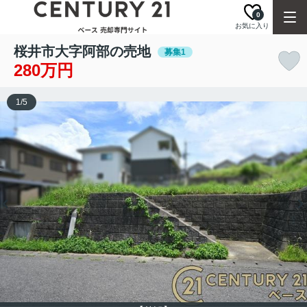
0
お気に入り
桜井市大字阿部の売地
募集1
280万円
1
/
5