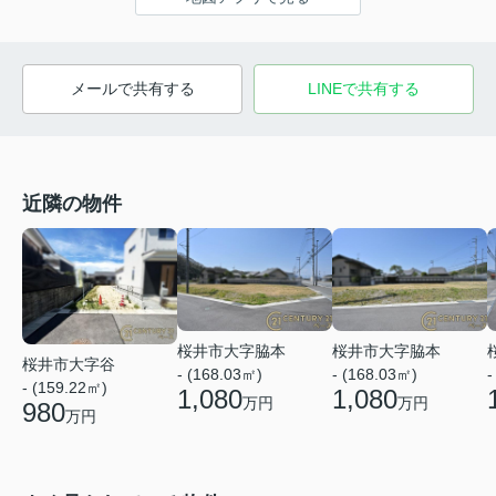
メールで共有する
LINEで共有する
近隣の物件
桜井市大字脇本
桜井市大字脇本
桜井市大字谷
- (168.03㎡)
- (168.03㎡)
-
- (159.22㎡)
1,080
1,080
万円
万円
980
万円