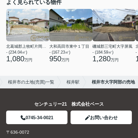
よく見られている物件
北葛城郡上牧町片岡台１丁目
大和高田市東中１丁目
磯城郡三宅町大字屏風
- (234.04㎡)
- (167.23㎡)
- (184.59㎡)
-
1,080
950
1,280
万円
万円
万円
桜井市の土地(売買)一覧
桜井駅
桜井市大字阿部の売地
センチュリー21 株式会社ベース
0745-34-0021
お問い合わせ
〒636-0072