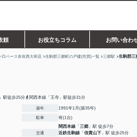
依頼
お役立ちコラム
お問い合わ
生駒郡三
21ベース奈良西大和店
生駒郡三郷町の戸建(売買)一覧
三郷駅
」駅徒歩25分
関西本線「王寺」駅徒歩31分
1991年1月(築35年)
築年
有(1台)
駐車
関西本線
「
三郷
」駅 徒歩7分
近鉄生駒線
「
信貴山下
」駅 徒歩25分
交通