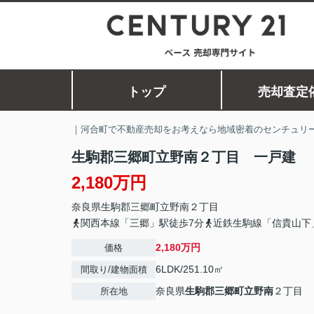
トップ
売却査定
｜河合町で不動産売却をお考えなら地域密着のセンチュリー
生駒郡三郷町立野南２丁目 一戸建
2,180万円
奈良県
生駒郡三郷町
立野南
２丁目
関西本線「三郷」駅徒歩7分
近鉄生駒線「信貴山下
2,180万円
価格
6LDK/251.10㎡
間取り/建物面積
奈良県
生駒郡三郷町
立野南
２丁目
所在地