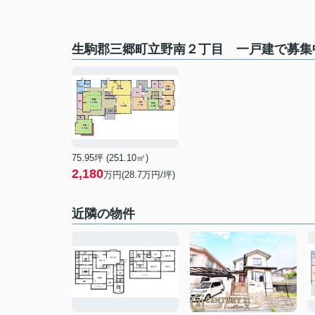
生駒郡三郷町立野南２丁目 一戸建で募集
75.95坪 (251.10㎡)
2,180
万円(
28.7
万円/坪)
近隣の物件