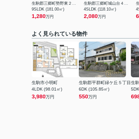
生駒郡三郷町勢野東２丁目
生駒郡三郷町城山台４丁目
9SLDK (181.00㎡)
4SLDK (118.10㎡)
4
1,280
2,080
6
万円
万円
よく見られている物件
生駒市小明町
生駒郡平群町緑ケ丘５丁目
生
4LDK (98.01㎡)
6DK (105.85㎡)
5DK
3,980
550
69
万円
万円