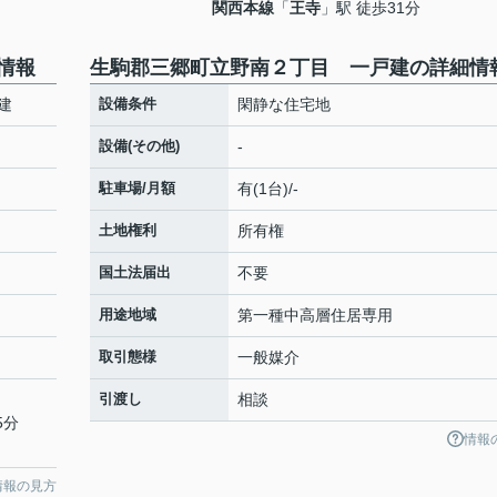
関西本線
「
王寺
」駅 徒歩31分
情報
生駒郡三郷町立野南２丁目 一戸建の詳細情
建
設備条件
閑静な住宅地
設備(その他)
-
駐車場/月額
有(1台)/-
土地権利
所有権
国土法届出
不要
用途地域
第一種中高層住居専用
取引態様
一般媒介
引渡し
相談
5分
情報
情報の見方