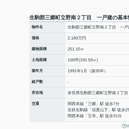
生駒郡三郷町立野南２丁目 一戸建の基本
物件名
生駒郡三郷町立野南２丁目 一戸
価格
2,180万円
建物面積
251.10㎡
土地面積
100坪(330.59㎡)
築年月
1991年1月（築35年）
総戸数
-
所在地
奈良県
生駒郡三郷町
立野南
２丁目
交通
関西本線
「
三郷
」駅 徒歩7分
近鉄生駒線
「
信貴山下
」駅 徒歩2
関西本線
「
王寺
」駅 徒歩31分