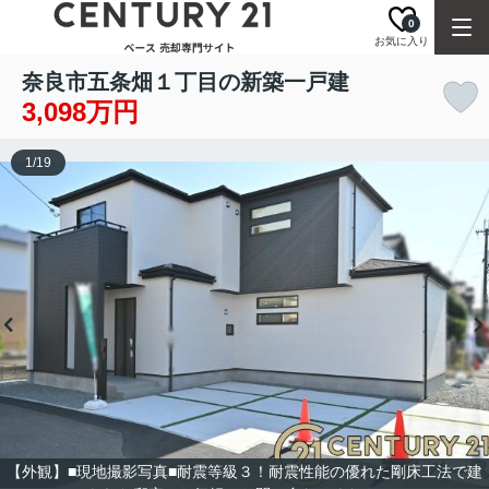
0
お気に入り
奈良市五条畑１丁目の新築一戸建
3,098万円
1
/
19
【外観】■現地撮影写真■耐震等級３！耐震性能の優れた剛床工法で建