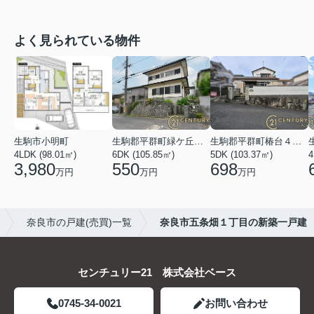
よく見られている物件
生駒市小明町
生駒郡平群町緑ケ丘５丁目
生駒郡平群町椿台４丁目
4LDK (98.01㎡)
6DK (105.85㎡)
5DK (103.37㎡)
4
3,980
550
698
万円
万円
万円
奈良市の戸建(売買)一覧
奈良市五条畑１丁目の新築一戸建
センチュリー21 株式会社ベース
0745-34-0021
お問い合わせ