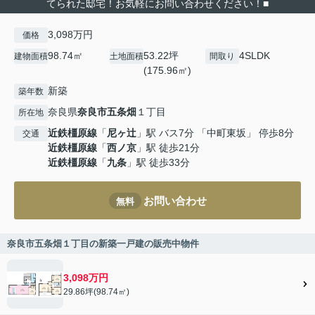
てられた邸宅！お気軽にお問い合わせください！■
3,098万円
価格
98.74㎡
53.22坪
4SLDK
建物面積
土地面積
間取り
(175.96㎡)
新築
築年数
奈良県
奈良市
五条畑
１丁目
所在地
近鉄橿原線
「
尼ヶ辻
」駅 バス7分 「中町東坂」 停歩8分
交通
近鉄橿原線
「
西ノ京
」駅 徒歩21分
近鉄橿原線
「
九条
」駅 徒歩33分
お問い合わせ
無料
奈良市五条畑１丁目の新築一戸建の販売中物件
3,098万円
29.86坪(98.74㎡)