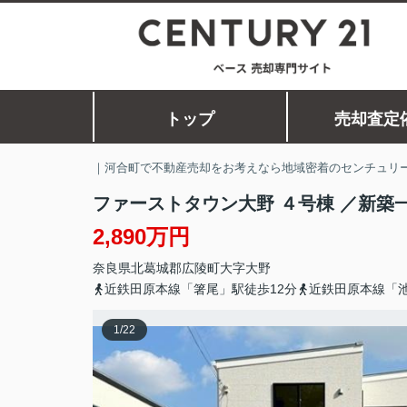
トップ
売却査定
｜河合町で不動産売却をお考えなら地域密着のセンチュリー
ファーストタウン大野 ４号棟 ／新築
2,890万円
奈良県
北葛城郡広陵町
大字大野
近鉄田原本線「箸尾」駅徒歩12分
近鉄田原本線「池
1
/
22