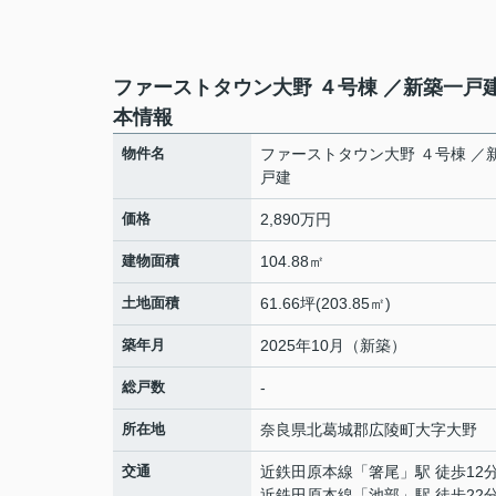
ファーストタウン大野 ４号棟 ／新築一戸
本情報
物件名
ファーストタウン大野 ４号棟 ／
戸建
価格
2,890万円
建物面積
104.88㎡
土地面積
61.66坪(203.85㎡)
築年月
2025年10月（新築）
総戸数
-
所在地
奈良県
北葛城郡広陵町
大字大野
交通
近鉄田原本線
「
箸尾
」駅 徒歩12
近鉄田原本線
「
池部
」駅 徒歩22