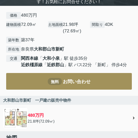
す！お気軽にお問合せください！
480万円
価格
72.09㎡
21.98坪
4DK
建物面積
土地面積
間取り
(72.69㎡)
築37年
築年数
奈良県
大和郡山市
新町
所在地
関西本線
「
大和小泉
」駅 徒歩35分
交通
近鉄橿原線
「
近鉄郡山
」駅 バス22分 「新町」 停歩4分
お問い合わせ
無料
大和郡山市新町 一戸建の販売中物件
480万円
21.8坪(72.09㎡)