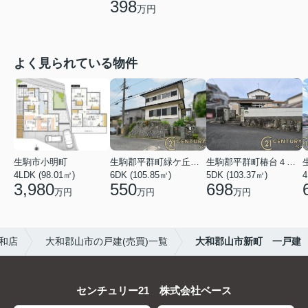
398
万円
よく見られている物件
生駒市小明町
生駒郡平群町緑ケ丘５丁目
生駒郡平群町椿台４丁目
4LDK (98.01㎡)
6DK (105.85㎡)
5DK (103.37㎡)
4
3,980
550
698
万円
万円
万円
和店
大和郡山市の戸建(売買)一覧
大和郡山市新町 一戸建
センチュリー21 株式会社ベース