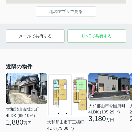
地図アプリで見る
メールで共有する
LINEで共有する
近隣の物件
大和郡山市今国府町
大和郡山市城北町
4LDK (105.29㎡)
2
4LDK (89.10㎡)
3,180
万円
1,880
大和郡山市下三橋町
万円
4DK (79.38㎡)