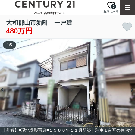
0
お気に入り
大和郡山市新町 一戸建
480万円
1
/
5
【外観】■現地撮影写真■１９８８年１１月新築・駐車１台可の住宅で