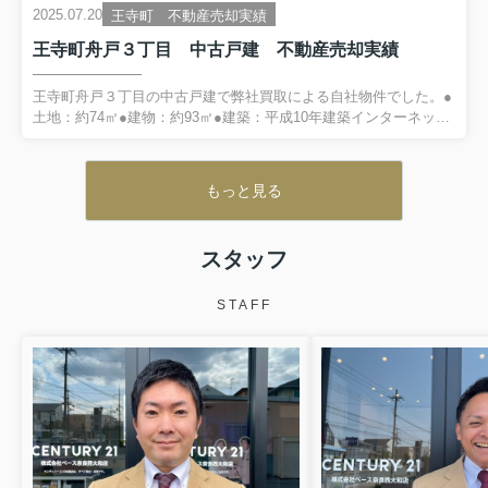
一方で、弊社取引先である司法書士を紹介させていただき、相続
2025.07.20
王寺町 不動産売却実績
登記を行いながら販売活動をさせていただきました。買主様との
王寺町舟戸３丁目 中古戸建 不動産売却実績
売買契約後、弊社にて解体工事をさせて頂きました！とても良い
買主様とのご縁にも恵まれ、取引中も終始和やかな雰囲気でお取
引いただけました(*^▽^*)↓お問い合わせはコチラをクリック↓
王寺町舟戸３丁目の中古戸建で弊社買取による自社物件でした。●
土地：約74㎡●建物：約93㎡●建築：平成10年建築インターネット
広告をご覧になられたお客様でした。以前から気になっていたと
の事で、ご内覧後に即決いただけました。物件は弊社取得後にリ
フォーム工事を行い、すぐに住める状態で大変きれいでしたが、
もっと見る
テラスハウス（建物が繋がっている連棟住宅）であったため、原
則再建築不可の物件でした。物件の事もご納得いただき、良い雰
囲気の中でお取引いただけました(*^▽^*)↓お問い合わせはコチラを
スタッフ
クリック↓
STAFF