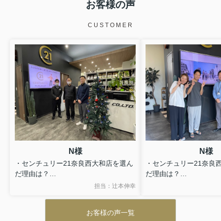
は？写真をプロに任せる対策...
お客様の声
不動産を売却したいのになかなか成約
に至らず、お悩みではありませんか。
CUSTOMER
不動産売却が思うように進まない場
合、いくつかの共通する原因が存在し
ます。この記事では、売れ残る物件の
特徴や主な原因、誰でも実践し...
N様
N様
・センチュリー21奈良西大和店を選ん
・センチュリー21奈良
だ理由は？
だ理由は？
A.良い物件を見つけたところ、御社の
A.ネットに掲載されて
担当：辻本伸幸
物件でした。
・スタッフの対応は？
お客様の声一覧
・スタッフの対応は？
A.良い