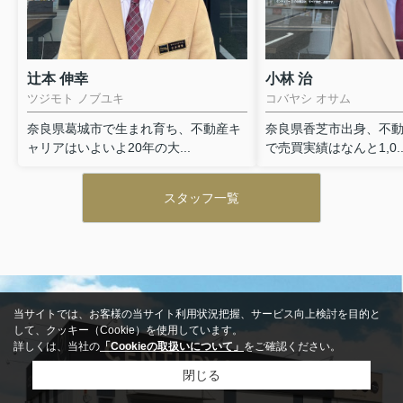
辻本 伸幸
小林 治
ツジモト ノブユキ
コバヤシ オサム
奈良県葛城市で生まれ育ち、不動産キ
奈良県香芝市出身、不動
ャリアはいよいよ20年の大...
で売買実績はなんと1,0..
スタッフ一覧
当サイトでは、お客様の当サイト利用状況把握、サービス向上検討を目的と
して、クッキー（Cookie）を使用しています。
詳しくは、当社の
「Cookieの取扱いについて」
をご確認ください。
閉じる