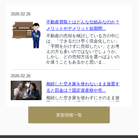
2026.02.26
不動産買取とはどんな仕組みなのか？
メリットやデメリット短期間...
不動産の売却を検討している方の中に
は、「できるだけ早く現金化したい」
「手間をかけずに売却したい」とお考
えの方も多いのではないでしょうか。
しかし、どの売却方法を選べばよいの
か迷うこともあるかと思いま...
2026.02.26
相続した空き家を使わないまま放置す
ると罰金は？固定資産税や売...
相続した空き家を使わずにそのまま放
置している方が増えている中、「放置
して問題はないのか」と悩まれている
方も多いのではないでしょうか。実
更新情報一覧
は、空き家を放置することで思わぬ税
金負担や罰金を受ける可能性が...
2026.02.26