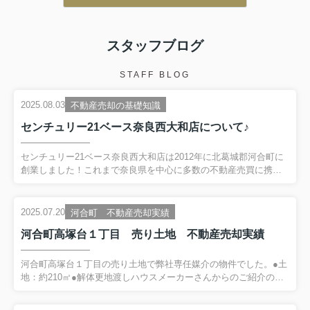
A.良い
・スタッフの説明はわ
・スタッフの説明はわかりやすかった
ですか？
スタッフブログ
ですか？
A.わかりやすかった
A.わかりやすかった
STAFF BLOG
・担当スタッフにメッ
・担当スタッフにメッセージをお願い
します。
2025.08.03
不動産売却の基礎知識
します。
A.無理なことを言って
A.おかげさまで質の良い物件、更には
たが、丁寧に対応して
センチュリー21ベース奈良西大和店について♪
売主様にめぐり合えてとても感謝して
契約出来て嬉しいです
います。ほかのスタッフの皆様にも御
センチュリー21ベース奈良西大和店は2012年に北葛城郡河合町に
礼申し上げます。
創業しました！これまで奈良県を中心に多数の不動産売買に携わ
ってきました。現在スタッフは１２名、（営業スタッフ７名、工
務スタッフ２名、事務２名、総務１名）で営業を行っており、不
動産売買はもちろん、賃貸管理、リフォーム業や解体工事業も行
2025.07.20
河合町 不動産売却実績
っております♪弊社の魅力は何といっても接客対応の良さ！Google
河合町高塚台１丁目 売り土地 不動産売却実績
クチコミで高評価をいただいております！↓画像クリックで実際に
確認可能です↓スタッフの平均年齢は３５歳と、まさに働き盛りの
スタッフが多数在籍ヾ(＠°▽°＠)ﾉ↓不動産業界に精通したスタッフ
河合町高塚台１丁目の売り土地で弊社専任媒介の物件でした。●土
が親切丁寧にサポートします♪↓↓クリック↓北葛城郡（...
地：約210㎡●解体更地渡しハウスメーカーさんからのご紹介のお
客様でご成約に至りました。売主様から弊社へご相談いただいた
段階では、相続で取得予定との事でした。不動産売却査定を行う