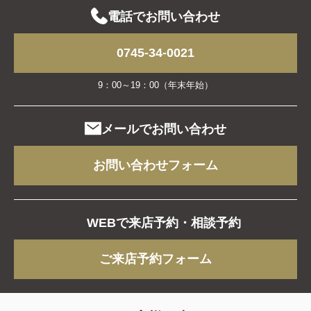
電話でお問い合わせ
相続した空き家を使わないまま放置す
ると罰金は？固定資産税や売...
相続した空き家を使わずにそのまま放
0745-34-0021
置している方が増えている中、「放置
して問題はないのか」と悩まれている
方も多いのではないでしょうか。実
9：00～19：00（年末年始）
は、空き家を放置することで思わぬ税
金負担や罰金を受ける可能性が...
メールでお問い合わせ
2026.02.26
不動産買取とはどんな仕組みなのか？
お問い合わせフォーム
メリットやデメリット短期間...
不動産の売却を検討している方の中に
は、「できるだけ早く現金化したい」
「手間をかけずに売却したい」とお考
WEBで来店予約・相談予約
えの方も多いのではないでしょうか。
しかし、どの売却方法を選べばよいの
か迷うこともあるかと思いま...
ご来店予約フォーム
2026.02.26
不動産売却がなかなか売れない原因と