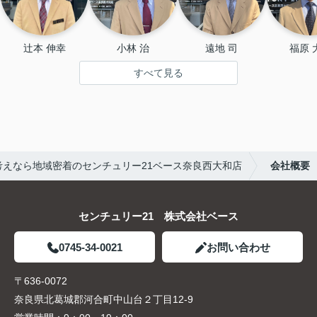
辻本 伸幸
小林 治
遠地 司
福原 
すべて見る
えなら地域密着のセンチュリー21ベース奈良西大和店
会社概要
センチュリー21 株式会社ベース
0745-34-0021
お問い合わせ
〒636-0072
奈良県北葛城郡河合町中山台２丁目12-9