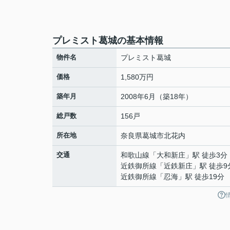
プレミスト葛城の基本情報
物件名
プレミスト葛城
価格
1,580万円
築年月
2008年6月（築18年）
総戸数
156戸
所在地
奈良県
葛城市
北花内
交通
和歌山線
「
大和新庄
」駅 徒歩3分
近鉄御所線
「
近鉄新庄
」駅 徒歩9
近鉄御所線
「
忍海
」駅 徒歩19分