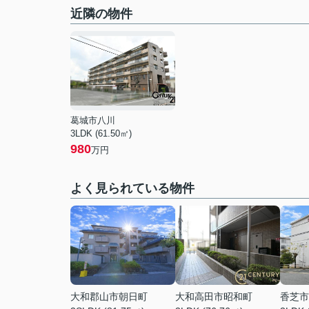
近隣の物件
葛城市八川
3LDK (61.50㎡)
980
万円
よく見られている物件
大和郡山市朝日町
大和高田市昭和町
香芝市