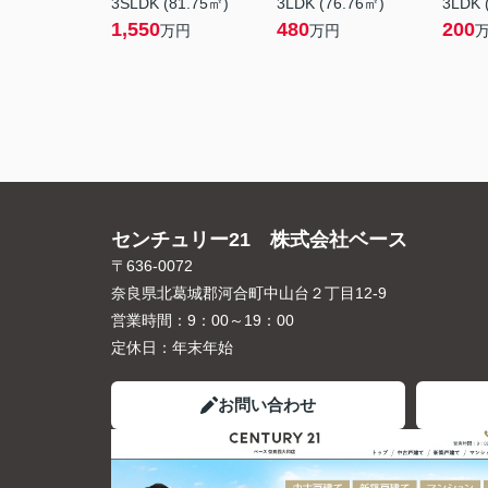
3SLDK (81.75㎡)
3LDK (76.76㎡)
3LDK 
1,550
480
200
万円
万円
センチュリー21 株式会社ベース
〒636-0072
奈良県北葛城郡河合町中山台２丁目12-9
営業時間：
9：00～19：00
定休日：
年末年始
お問い合わせ