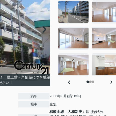
完了！最上階・角部屋につき眺望
ださい！
2008年6月(築18年)
築年
空無
駐車
和歌山線
「
大和新庄
」駅 徒歩3分