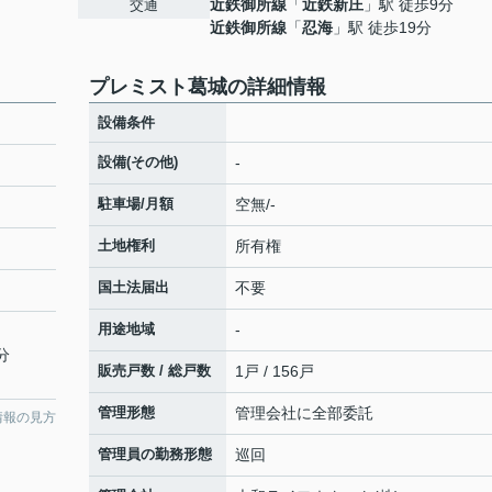
近鉄御所線
「
近鉄新庄
」駅 徒歩9分
交通
近鉄御所線
「
忍海
」駅 徒歩19分
プレミスト葛城の詳細情報
設備条件
設備(その他)
-
駐車場/月額
空無/-
土地権利
所有権
国土法届出
不要
用途地域
-
分
販売戸数 / 総戸数
1戸 / 156戸
管理形態
管理会社に全部委託
情報の見方
管理員の勤務形態
巡回