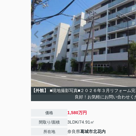
【外観】
■現地撮影写真■２０２６年３月リフォーム
良好！お気軽にお問い合わせく
1,580万円
価格
3LDK/74.91㎡
間取り/面積
奈良県
葛城市
北花内
所在地