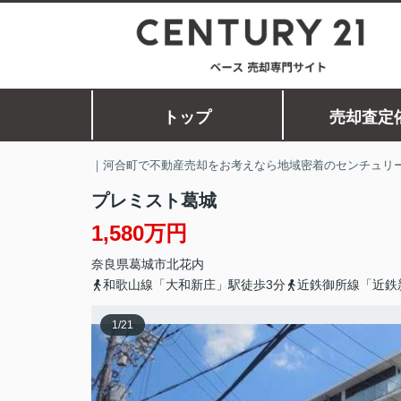
トップ
売却査定
｜河合町で不動産売却をお考えなら地域密着のセンチュリー
プレミスト葛城
1,580万円
奈良県
葛城市
北花内
和歌山線「大和新庄」駅徒歩3分
近鉄御所線「近鉄
1
/
21