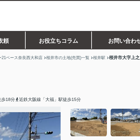
依頼
お役立ちコラム
お問い合わ
桜井市大字上之
21ベース奈良西大和店
桜井市の土地(売買)一覧
桜井駅
歩18分
近鉄大阪線「大福」駅徒歩15分