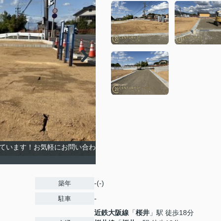
しています！お気軽にお問い合わ
-(-)
築年
-
駐車
近鉄大阪線
「
桜井
」駅 徒歩18分