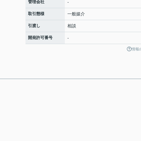
管理会社
-
取引態様
一般媒介
引渡し
相談
開発許可番号
-
情報