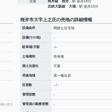
桜井線
「
桜井
」駅 徒歩18分
交通
近鉄大阪線
「
大福
」駅 徒歩15分
桜井市大字上之庄の売地の詳細情報
設備条件
閑静な住宅地
設備(その他)
-
駐車場/月額
-/-
土地権利
所有権
国土法届出
不要
用途地域
第一種住居
区画数
- / -
管理形態
-
管理員の勤務形態
-
情報の見方