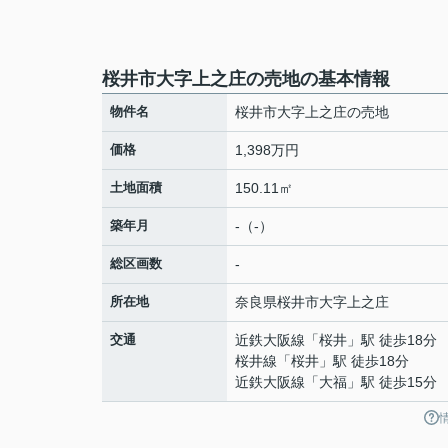
桜井市大字上之庄の売地の基本情報
物件名
桜井市大字上之庄の売地
価格
1,398万円
土地面積
150.11㎡
築年月
-（-）
総区画数
-
所在地
奈良県
桜井市
大字上之庄
交通
近鉄大阪線
「
桜井
」駅 徒歩18分
桜井線
「
桜井
」駅 徒歩18分
近鉄大阪線
「
大福
」駅 徒歩15分