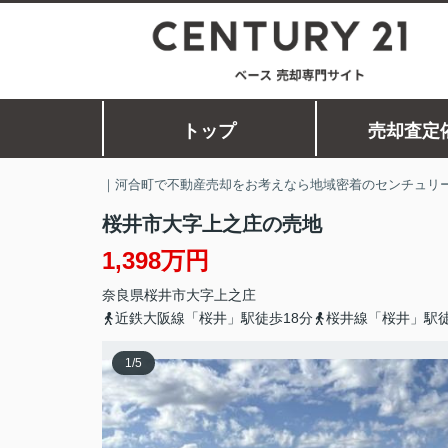
トップ
売却査定
｜河合町で不動産売却をお考えなら地域密着のセンチュリー
桜井市大字上之庄の売地
1,398万円
奈良県
桜井市
大字上之庄
近鉄大阪線「桜井」駅徒歩18分
桜井線「桜井」駅徒
1
/
5