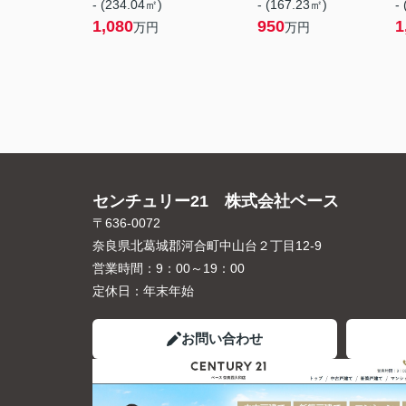
- (234.04㎡)
- (167.23㎡)
-
1,080
950
1
万円
万円
センチュリー21 株式会社ベース
〒636-0072
奈良県北葛城郡河合町中山台２丁目12-9
営業時間：
9：00～19：00
定休日：
年末年始
お問い合わせ