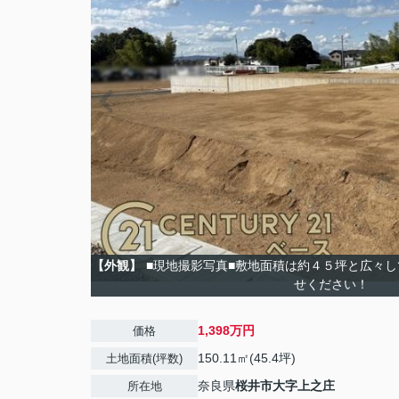
【外観】
■現地撮影写真■敷地面積は約４５坪と広々
せください！
1,398万円
価格
150.11㎡(45.4坪)
土地面積(坪数)
奈良県
桜井市
大字上之庄
所在地