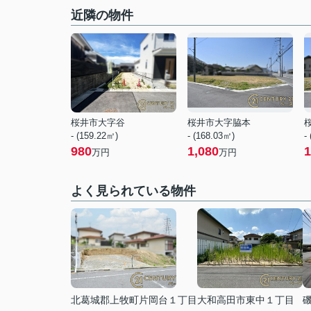
近隣の物件
桜井市大字谷
桜井市大字脇本
- (159.22㎡)
- (168.03㎡)
-
980
1,080
1
万円
万円
よく見られている物件
北葛城郡上牧町片岡台１丁目
大和高田市東中１丁目