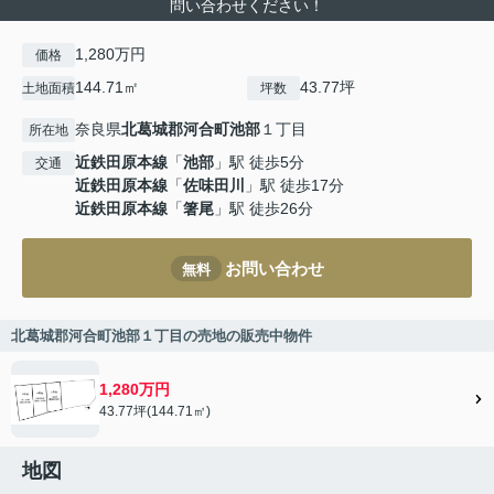
問い合わせください！
1,280万円
価格
144.71㎡
43.77坪
土地面積
坪数
奈良県
北葛城郡河合町
池部
１丁目
所在地
近鉄田原本線
「
池部
」駅 徒歩5分
交通
近鉄田原本線
「
佐味田川
」駅 徒歩17分
近鉄田原本線
「
箸尾
」駅 徒歩26分
お問い合わせ
無料
北葛城郡河合町池部１丁目の売地の販売中物件
1,280万円
43.77坪(144.71㎡)
地図