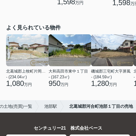
1,598
1,598
万円
万
よく見られている物件
北葛城郡上牧町片岡台１丁目
大和高田市東中１丁目
磯城郡三宅町大字屏風
- (234.04㎡)
- (167.23㎡)
- (184.59㎡)
-
1,080
950
1,280
万円
万円
万円
の土地(売買)一覧
池部駅
北葛城郡河合町池部１丁目の売地
センチュリー21 株式会社ベース