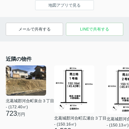
地図アプリで見る
メールで共有する
LINEで共有する
近隣の物件
北葛城郡河合町泉台３丁目
- (172.40㎡)
723
万円
北葛城郡河合町広瀬台３丁目
北葛城郡河
- (150.16㎡)
- (150.13㎡)