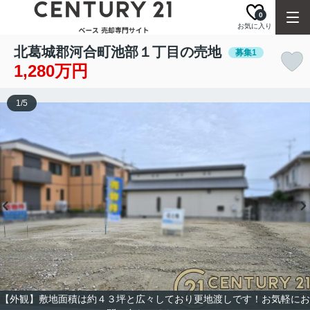
0
お気に入り
北葛城郡河合町池部１丁目の売地
募集1
1,280万円
1
/
5
【外観】敷地面積は約４３坪と広々しており更地渡しです！お気軽にお