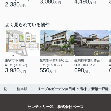
3,080
4,490
万円
万円
2,380
万円
よく見られている物件
生駒市小明町
生駒郡平群町緑ケ丘５丁目
生駒郡平群町椿台４丁目
4LDK (98.01㎡)
6DK (105.85㎡)
5DK (103.37㎡)
4
3,980
550
698
万円
万円
万円
)一覧
柳本駅
リーブルガーデン岸田町 １号棟 ／新築一戸建
センチュリー21 株式会社ベース