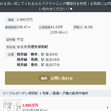
れを洗い流してくれるセルフクリーニング機能付き外壁！お気軽にお問
い合わせください！■
2,880万円
価格
108.47㎡
41.03坪
4LDK
建物面積
土地面積
間取り
(135.66㎡)
予定
築年数
奈良県
天理市
岸田町
所在地
桜井線
「
柳本
」駅 徒歩9分
交通
桜井線
「
長柄
」駅 徒歩24分
桜井線
「
巻向
」駅 徒歩27分
お問い合わせ
無料
リーブルガーデン岸田町 １号棟 ／新築一戸建の販売中物件
2,880万円
32.81坪(108.47㎡)