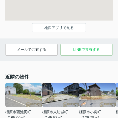
地図アプリで見る
メールで共有する
LINEで共有する
近隣の物件
橿原市西池尻町
橿原市東坊城町
橿原市小房町
- (165.00㎡)
- (145.52㎡)
- (129.79㎡)
-