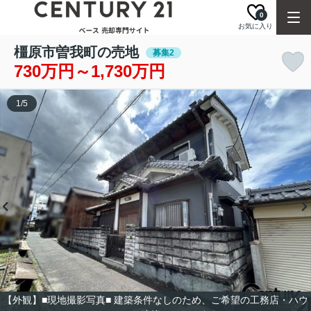
0
お気に入り
橿原市曽我町の売地
募集2
730万円～1,730万円
1
/
5
【外観】■現地撮影写真■ 建築条件なしのため、ご希望の工務店・ハウ