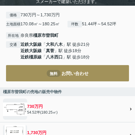
スメーカーで建築いただけます。
730万円～1,730万円
価格
170.08㎡～180.25㎡
51.44坪～54.52坪
土地面積
坪数
奈良県
橿原市
曽我町
所在地
近鉄大阪線
「
大和八木
」駅 徒歩21分
交通
近鉄大阪線
「
真菅
」駅 徒歩18分
近鉄橿原線
「
八木西口
」駅 徒歩18分
お問い合わせ
無料
橿原市曽我町の売地の販売中物件
730万円
54.52坪(180.25㎡)
1,730万円