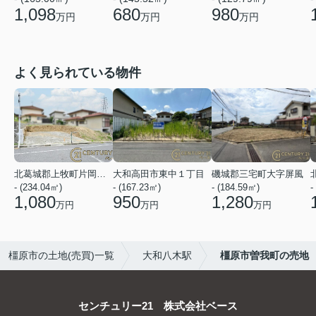
1,098
680
980
万円
万円
万円
よく見られている物件
北葛城郡上牧町片岡台１丁目
大和高田市東中１丁目
磯城郡三宅町大字屏風
- (234.04㎡)
- (167.23㎡)
- (184.59㎡)
-
1,080
950
1,280
万円
万円
万円
橿原市の土地(売買)一覧
大和八木駅
橿原市曽我町の売地
センチュリー21 株式会社ベース