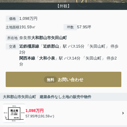
【外観】
1,098万円
価格
191.59㎡
57.95坪
土地面積
坪数
奈良県
大和郡山市
矢田山町
所在地
近鉄橿原線
「
近鉄郡山
」駅 バス15分 「矢田山町」 停歩
交通
2分
関西本線
「
大和小泉
」駅 バス14分 「矢田山町」 停歩2
分
お問い合わせ
無料
大和郡山市矢田山町 建築条件なし土地の販売中物件
1,098万円
57.95坪(191.59㎡)