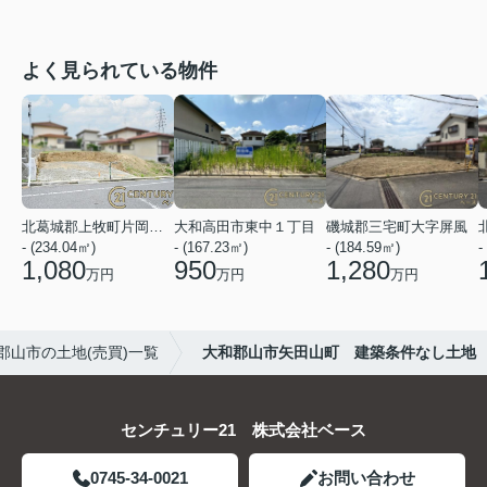
よく見られている物件
北葛城郡上牧町片岡台１丁目
大和高田市東中１丁目
磯城郡三宅町大字屏風
- (234.04㎡)
- (167.23㎡)
- (184.59㎡)
-
1,080
950
1,280
万円
万円
万円
郡山市の土地(売買)一覧
大和郡山市矢田山町 建築条件なし土地
センチュリー21 株式会社ベース
0745-34-0021
お問い合わせ