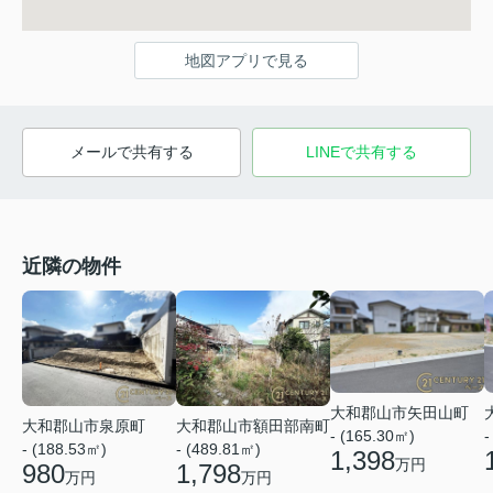
地図アプリで見る
メールで共有する
LINEで共有する
近隣の物件
大和郡山市矢田山町
大和郡山市泉原町
大和郡山市額田部南町
- (165.30㎡)
-
- (188.53㎡)
- (489.81㎡)
1,398
万円
980
1,798
万円
万円