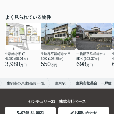
よく見られている物件
生駒市小明町
生駒郡平群町緑ケ丘５丁目
生駒郡平群町椿台４丁目
4LDK (98.01㎡)
6DK (105.85㎡)
5DK (103.37㎡)
4
3,980
550
698
万円
万円
万円
生駒市の戸建(売買)一覧
生駒駅
生駒市松美台 一戸建
センチュリー21 株式会社ベース
0745-34-0021
お問い合わせ