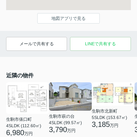
地図アプリで見る
メールで共有する
LINEで共有する
近隣の物件
生駒市北新町
生駒市萩の台
5SLDK (153.67㎡)
生駒市俵口町
3,185
4SLDK (99.57㎡)
4
万円
4SLDK (112.60㎡)
3,790
万円
6,980
万円