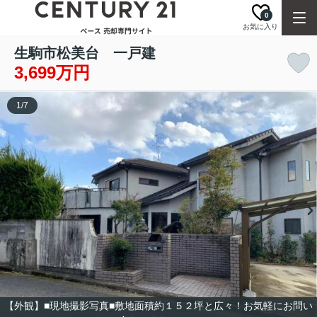
0
お気に入り
生駒市松美台 一戸建
3,699万円
1
/
7
【外観】■現地撮影写真■敷地面積約１５２坪と広々！お気軽にお問い