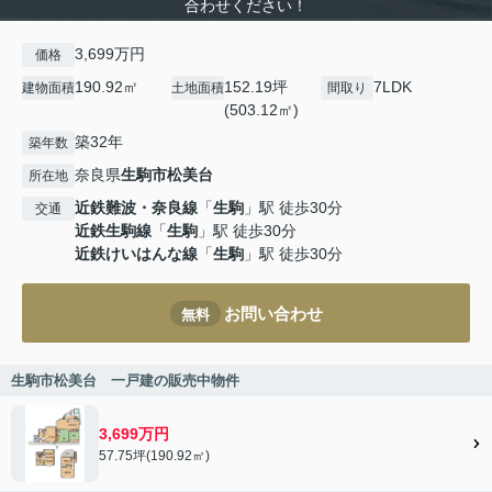
合わせください！
3,699万円
価格
190.92㎡
152.19坪
7LDK
建物面積
土地面積
間取り
(503.12㎡)
築32年
築年数
奈良県
生駒市
松美台
所在地
近鉄難波・奈良線
「
生駒
」駅 徒歩30分
交通
近鉄生駒線
「
生駒
」駅 徒歩30分
近鉄けいはんな線
「
生駒
」駅 徒歩30分
お問い合わせ
無料
生駒市松美台 一戸建の販売中物件
3,699万円
57.75坪(190.92㎡)