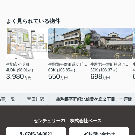
よく見られている物件
生駒市小明町
生駒郡平群町緑ケ丘５丁目
生駒郡平群町椿台４丁目
4LDK (98.01㎡)
6DK (105.85㎡)
5DK (103.37㎡)
4
3,980
550
698
万円
万円
万円
買)一覧
竜田川駅
生駒郡平群町北信貴ケ丘２丁目 一戸建
センチュリー21 株式会社ベース
0745-34-0021
お問い合わせ