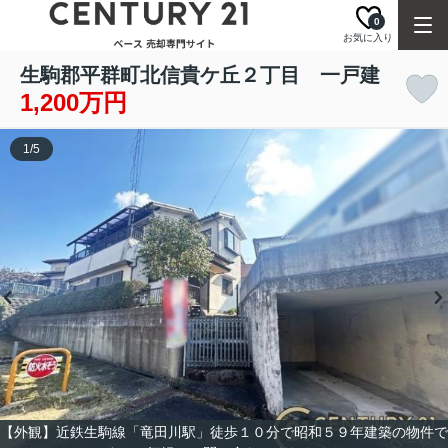
0
お気に入り
生駒郡平群町北信貴ケ丘２丁目 一戸建
1,200万円
1
/
5
【外観】近鉄生駒線「竜田川駅」徒歩１０分で昭和５９年建築の物件で