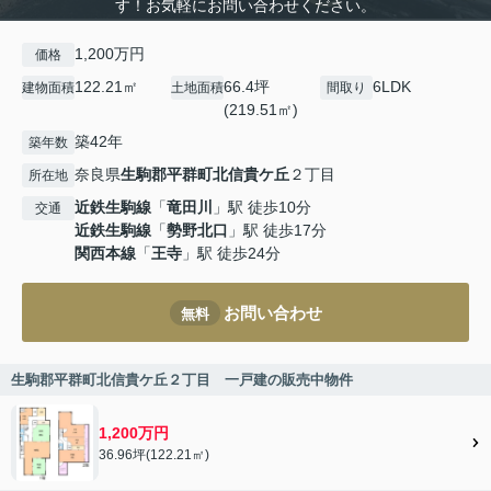
す！お気軽にお問い合わせください。
1,200万円
価格
122.21㎡
66.4坪
6LDK
建物面積
土地面積
間取り
(219.51㎡)
築42年
築年数
奈良県
生駒郡平群町
北信貴ケ丘
２丁目
所在地
近鉄生駒線
「
竜田川
」駅 徒歩10分
交通
近鉄生駒線
「
勢野北口
」駅 徒歩17分
関西本線
「
王寺
」駅 徒歩24分
お問い合わせ
無料
生駒郡平群町北信貴ケ丘２丁目 一戸建の販売中物件
1,200万円
36.96坪(122.21㎡)