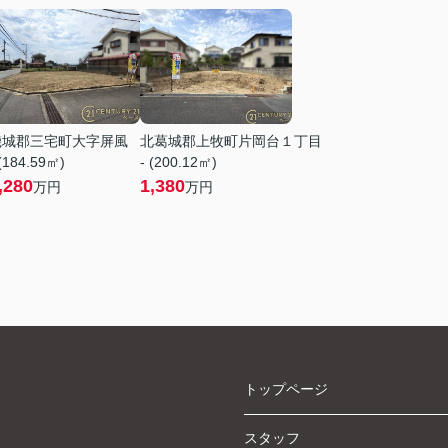
磯城郡三宅町大字屏風
北葛城郡上牧町片岡台１丁目
 (184.59㎡)
- (200.12㎡)
,280
1,380
万円
万円
トップページ
スタッフ