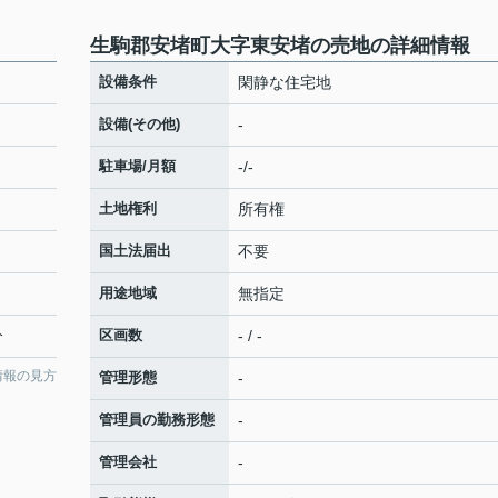
生駒郡安堵町大字東安堵の売地の詳細情報
設備条件
閑静な住宅地
設備(その他)
-
駐車場/月額
-/-
土地権利
所有権
国土法届出
不要
用途地域
無指定
分
区画数
- / -
情報の見方
管理形態
-
管理員の勤務形態
-
管理会社
-