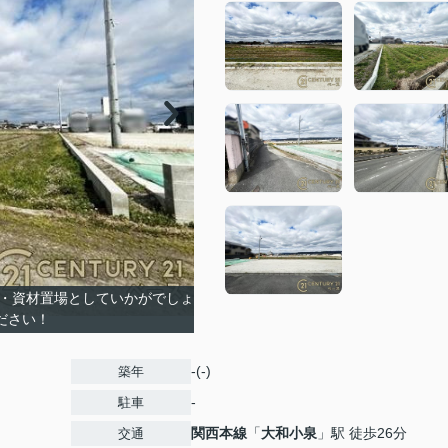
地・資材置場としていかがでしょ
ださい！
-(-)
築年
-
駐車
関西本線
「
大和小泉
」駅 徒歩26分
交通