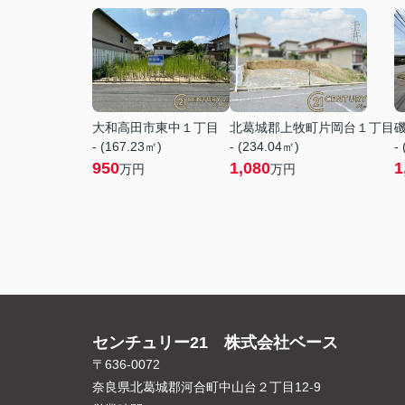
大和高田市東中１丁目
北葛城郡上牧町片岡台１丁目
- (167.23㎡)
- (234.04㎡)
-
950
1,080
1
万円
万円
センチュリー21 株式会社ベース
〒636-0072
奈良県北葛城郡河合町中山台２丁目12-9