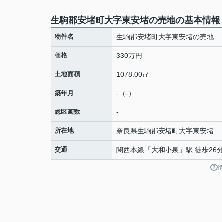
生駒郡安堵町大字東安堵の売地の基本情報
物件名
生駒郡安堵町大字東安堵の売地
価格
330万円
土地面積
1078.00㎡
築年月
-（-）
総区画数
-
所在地
奈良県
生駒郡安堵町
大字東安堵
交通
関西本線
「
大和小泉
」駅 徒歩26