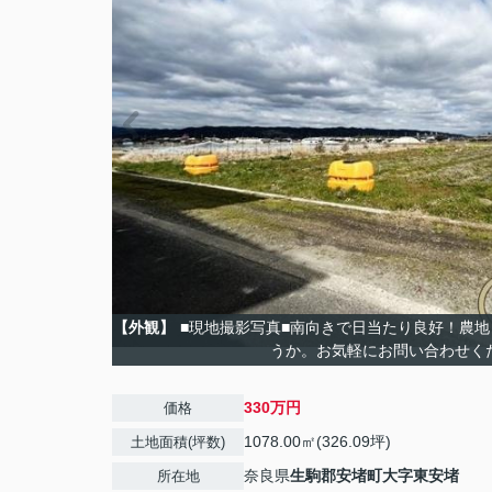
【外観】
■現地撮影写真■南向きで日当たり良好！農
うか。お気軽にお問い合わせく
330万円
価格
1078.00㎡(326.09坪)
土地面積(坪数)
奈良県
生駒郡安堵町
大字東安堵
所在地