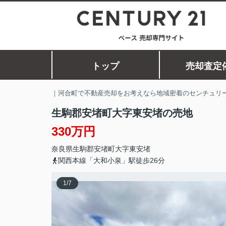
トップ
売却査定
｜河合町で不動産売却をお考えなら地域密着のセンチュリー
生駒郡安堵町大字東安堵の売地
330万円
奈良県
生駒郡安堵町
大字東安堵
関西本線「大和小泉」駅徒歩26分
1
/
7