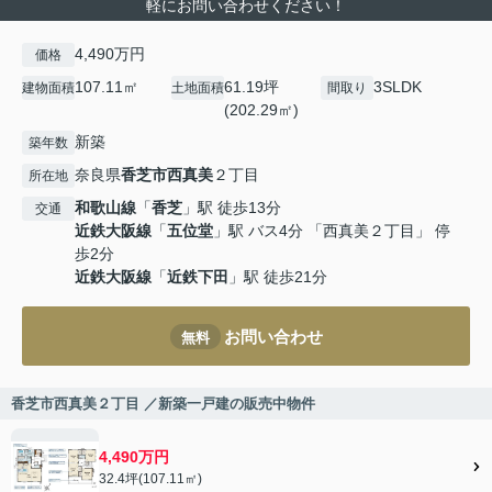
軽にお問い合わせください！
4,490万円
価格
107.11㎡
61.19坪
3SLDK
建物面積
土地面積
間取り
(202.29㎡)
新築
築年数
奈良県
香芝市
西真美
２丁目
所在地
和歌山線
「
香芝
」駅 徒歩13分
交通
近鉄大阪線
「
五位堂
」駅 バス4分 「西真美２丁目」 停
歩2分
近鉄大阪線
「
近鉄下田
」駅 徒歩21分
お問い合わせ
無料
香芝市西真美２丁目 ／新築一戸建の販売中物件
4,490万円
32.4坪(107.11㎡)