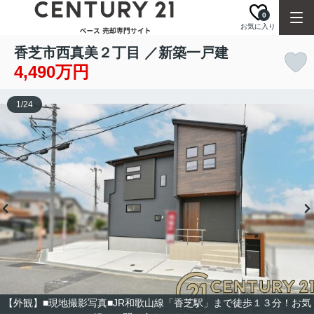
0
お気に入り
香芝市西真美２丁目 ／新築一戸建
4,490万円
1
/
24
【外観】■現地撮影写真■JR和歌山線「香芝駅」まで徒歩１３分！お気