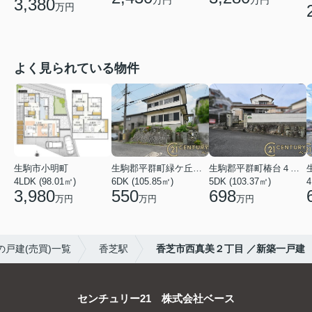
万円
万円
3,380
万円
よく見られている物件
生駒市小明町
生駒郡平群町緑ケ丘５丁目
生駒郡平群町椿台４丁目
4LDK (98.01㎡)
6DK (105.85㎡)
5DK (103.37㎡)
4
3,980
550
698
万円
万円
万円
の戸建(売買)一覧
香芝駅
香芝市西真美２丁目 ／新築一戸建
センチュリー21 株式会社ベース