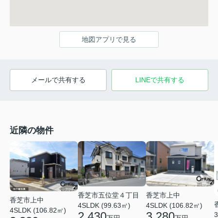
地図アプリで見る
メールで共有する
LINEで共有する
近隣の物件
香芝市五位堂４丁目
香芝市上中
香芝市上中
4SLDK (99.63㎡)
4SLDK (106.82㎡)
4SLDK (106.82㎡)
2,430
3,280
3