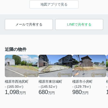
地図アプリで見る
メールで共有する
LINEで共有する
近隣の物件
橿原市西池尻町
橿原市東坊城町
橿原市小房町
- (165.00㎡)
- (145.52㎡)
- (129.79㎡)
-
1,098
680
980
万円
万円
万円