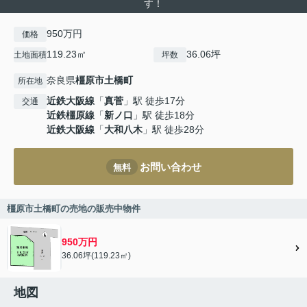
す！
950万円
価格
119.23㎡
36.06坪
土地面積
坪数
奈良県
橿原市
土橋町
所在地
近鉄大阪線
「
真菅
」駅 徒歩17分
交通
近鉄橿原線
「
新ノ口
」駅 徒歩18分
近鉄大阪線
「
大和八木
」駅 徒歩28分
お問い合わせ
無料
橿原市土橋町の売地の販売中物件
950万円
36.06坪(119.23㎡)
地図