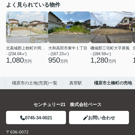
よく見られている物件
北葛城郡上牧町片岡台１丁目
大和高田市東中１丁目
磯城郡三宅町大字屏風
- (234.04㎡)
- (167.23㎡)
- (184.59㎡)
-
1,080
950
1,280
万円
万円
万円
橿原市の土地(売買)一覧
真菅駅
橿原市土橋町の売地
センチュリー21 株式会社ベース
0745-34-0021
お問い合わせ
〒636-0072