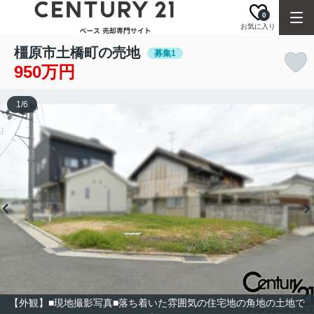
0
お気に入り
橿原市土橋町の売地
募集1
950万円
1
/
6
【外観】■現地撮影写真■落ち着いた雰囲気の住宅地の角地の土地で