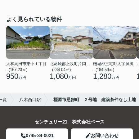
よく見られている物件
大和高田市東中１丁目
北葛城郡上牧町片岡台１丁目
磯城郡三宅町大字屏風
- (167.23㎡)
- (234.04㎡)
- (184.59㎡)
-
950
1,080
1,280
万円
万円
万円
一覧
八木西口駅
橿原市忌部町 ２号地 建築条件なし土地
センチュリー21 株式会社ベース
0745-34-0021
お問い合わせ