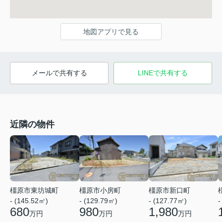
地図アプリで見る
メールで共有する
LINEで共有する
近隣の物件
橿原市東坊城町
橿原市小房町
橿原市新口町
- (145.52㎡)
- (129.79㎡)
- (127.77㎡)
-
680
980
1,980
万円
万円
万円