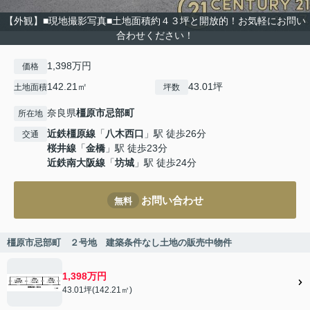
【外観】■現地撮影写真■土地面積約４３坪と開放的！お気軽にお問い
合わせください！
1,398万円
価格
142.21㎡
43.01坪
土地面積
坪数
奈良県
橿原市
忌部町
所在地
近鉄橿原線
「
八木西口
」駅 徒歩26分
交通
桜井線
「
金橋
」駅 徒歩23分
近鉄南大阪線
「
坊城
」駅 徒歩24分
お問い合わせ
無料
橿原市忌部町 ２号地 建築条件なし土地の販売中物件
1,398万円
43.01坪(142.21㎡)