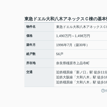
東急ドエル大和八木アネックスＣ棟の基本
物件名
東急ドエル大和八木アネックスＣ
価格
1,490万円～1,498万円
築年月
1996年7月（築30年）
総戸数
56戸
所在地
奈良県
橿原市
上品寺町
交通
近鉄橿原線
「
新ノ口
」駅 徒歩11
近鉄大阪線
「
大和八木
」駅 徒歩1
近鉄橿原線
「
大和八木
」駅 徒歩1