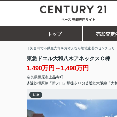
トップ
売却査定
｜河合町で不動産売却をお考えなら地域密着のセンチュリー
東急ドエル大和八木アネックスＣ棟
1,490万円～1,498万円
奈良県
橿原市
上品寺町
近鉄橿原線「新ノ口」駅徒歩11分
近鉄大阪線「大和
1
/
19