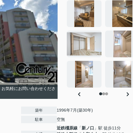
！お気軽にお問い合わせくださ
1996年7月(築30年)
築年
空無
駐車
近鉄橿原線
「
新ノ口
」駅 徒歩11分