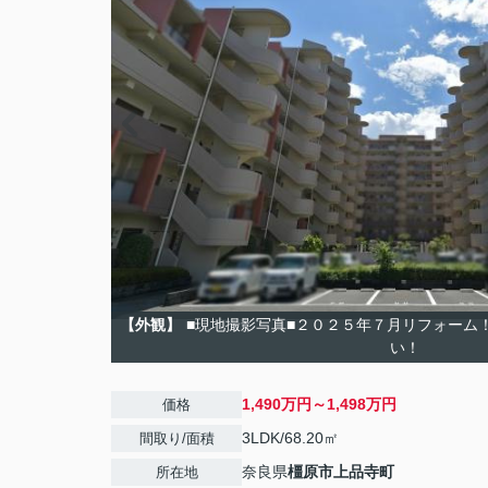
【外観】
■現地撮影写真■２０２５年７月リフォーム
い！
1,490万円～1,498万円
価格
3LDK/68.20㎡
間取り/面積
奈良県
橿原市
上品寺町
所在地