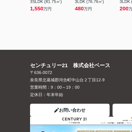
3SLDK (81.75㎡)
3LDK (76.76㎡)
3LDK 
1,550
480
200
万円
万円
センチュリー21 株式会社ベース
〒636-0072
奈良県北葛城郡河合町中山台２丁目12-9
営業時間：
9：00～19：00
定休日：
年末年始
お問い合わせ