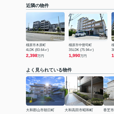
近隣の物件
橿原市木原町
橿原市中曽司町
4LDK (83.64㎡)
3SLDK (75.94㎡)
3
2,398
1,990
1
万円
万円
よく見られている物件
大和郡山市朝日町
大和高田市昭和町
香芝市