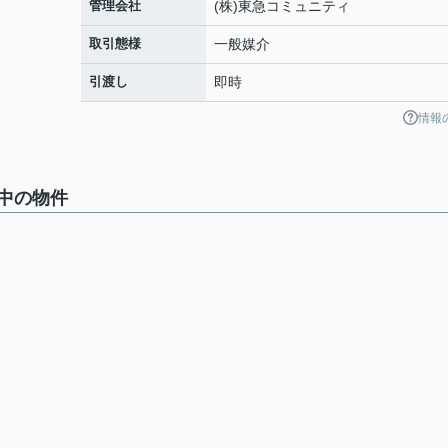
管理会社
(株)東急コミュニティ
取引態様
一般媒介
引渡し
即時
情報
中の物件