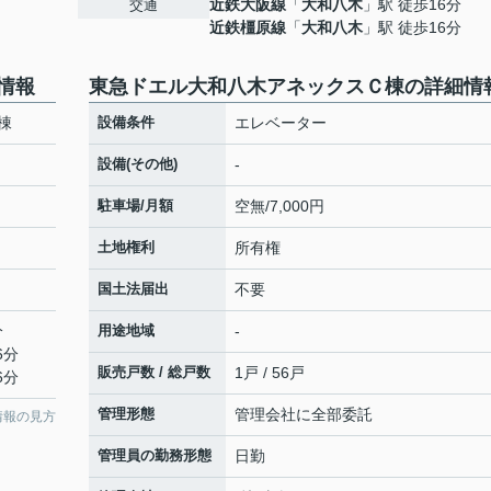
近鉄大阪線
「
大和八木
」駅 徒歩16分
交通
近鉄橿原線
「
大和八木
」駅 徒歩16分
情報
東急ドエル大和八木アネックスＣ棟の詳細情
棟
設備条件
エレベーター
設備(その他)
-
駐車場/月額
空無/7,000円
土地権利
所有権
国土法届出
不要
分
用途地域
-
6分
販売戸数 / 総戸数
1戸 / 56戸
6分
管理形態
管理会社に全部委託
情報の見方
管理員の勤務形態
日勤