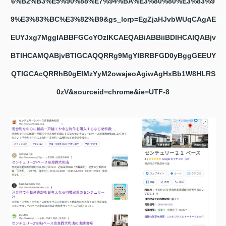
6%B2%B3%E5%90%88%E7%94%BA%E3%80%80%E3%83%9
9%E3%83%BC%E3%82%B9&gs_lcrp=EgZjaHJvbWUqCAgAE
EUYJxg7MggIABBFGCcYOzIKCAEQABiABBiiBDIHCAIQABjv
BTIHCAMQABjvBTIGCAQQRRg9MgYIBRBFGD0yBggGEEUY
QTIGCAcQRRhB0gEIMzYyM2owajeoAgiwAgHxBb1W8HLRS
0zV&sourceid=chrome&ie=UTF-8