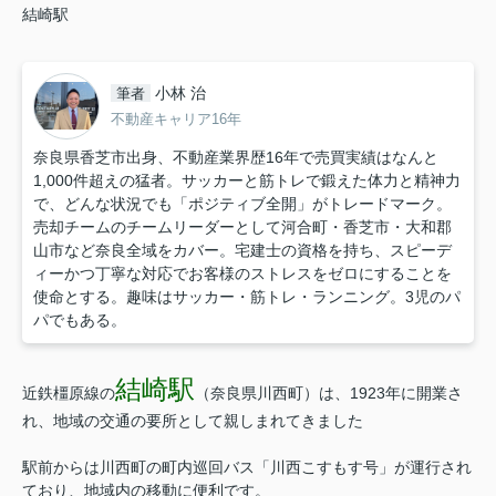
結崎駅
小林 治
筆者
不動産キャリア16年
奈良県香芝市出身、不動産業界歴16年で売買実績はなんと
1,000件超えの猛者。サッカーと筋トレで鍛えた体力と精神力
で、どんな状況でも「ポジティブ全開」がトレードマーク。
売却チームのチームリーダーとして河合町・香芝市・大和郡
山市など奈良全域をカバー。宅建士の資格を持ち、スピーデ
ィーかつ丁寧な対応でお客様のストレスをゼロにすることを
使命とする。趣味はサッカー・筋トレ・ランニング。3児のパ
パでもある。
結崎駅
近鉄橿原線の
（奈良県川西町）は、1923年に開業さ
れ、地域の交通の要所として親しまれてきました
駅前からは川西町の町内巡回バス「川西こすもす号」が運行され
ており、地域内の移動に便利です。