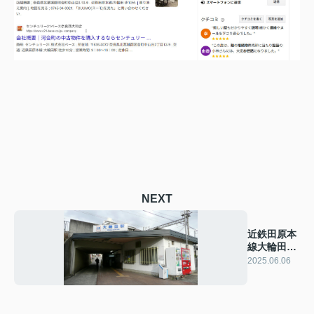
NEXT
近鉄田原本
線大輪田駅
（おおわ
2025.06.06
だ）