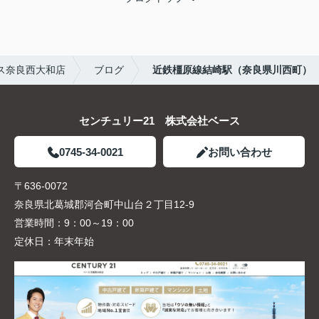
ス奈良西大和店
ブログ
近鉄橿原線結崎駅（奈良県川西町）
センチュリー21 株式会社ベース
0745-34-0021
お問い合わせ
〒636-0072
奈良県北葛城郡河合町中山台２丁目12-9
営業時間：
9：00～19：00
定休日：
年末年始