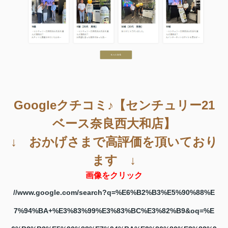
Googleクチコミ♪【センチュリー21
ベース奈良西大和店】
↓ おかげさまで高評価を頂いており
ます ↓
画像をクリック
//www.google.com/search?q=%E6%B2%B3%E5%90%88%E
7%94%BA+%E3%83%99%E3%83%BC%E3%82%B9&oq=%E