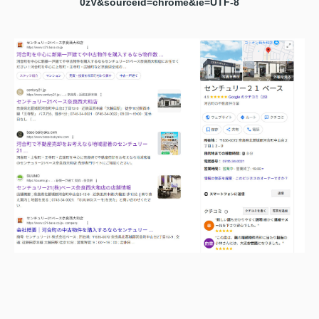
0zV&sourceid=chrome&ie=UTF-8