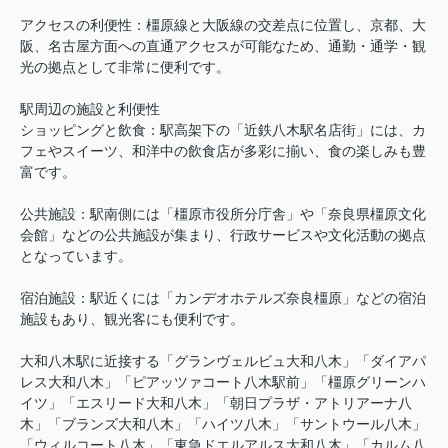
アクセスの利便性：橿原線と大阪線の交差点に位置し、京都、大
阪、名古屋方面への直通アクセスが可能なため、通勤・通学・観
光の拠点として非常に便利です。
駅周辺の施設と利便性
ショッピングと飲食：駅高架下の「近鉄八木駅名店街」には、カ
フェやスイーツ、和洋中の飲食店が多彩に揃い、食の楽しみも豊
富です。
公共施設：駅南側には「橿原市役所分庁舎」や「奈良県橿原文化
会館」などの公共施設が集まり、行政サービスや文化活動の拠点
となっています。
宿泊施設：駅近くには「カンデオホテルズ奈良橿原」などの宿泊
施設もあり、観光客にも便利です。
大和八木駅に近接する「グランヴェルビュ大和八木」「ダイアパ
レス大和八木」「ピアッツァコート八木駅前」「橿原グリーンハ
イツ」「エスリード大和八木」「朝日プラザ・アトリアーナ八
木」「ブランズ大和八木」「ハイツ八木」「サントウール八木」
「ウィルコート八木」「東急ドエルアルス大和八木」「カルム八