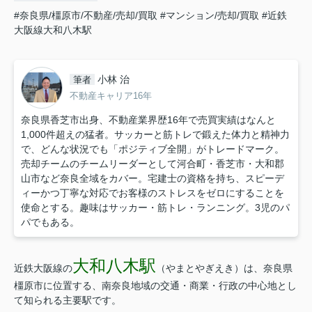
#奈良県/橿原市/不動産/売却/買取
#マンション/売却/買取
#近鉄
大阪線大和八木駅
小林 治
筆者
不動産キャリア16年
奈良県香芝市出身、不動産業界歴16年で売買実績はなんと
1,000件超えの猛者。サッカーと筋トレで鍛えた体力と精神力
で、どんな状況でも「ポジティブ全開」がトレードマーク。
売却チームのチームリーダーとして河合町・香芝市・大和郡
山市など奈良全域をカバー。宅建士の資格を持ち、スピーデ
ィーかつ丁寧な対応でお客様のストレスをゼロにすることを
使命とする。趣味はサッカー・筋トレ・ランニング。3児のパ
パでもある。
大和八木駅
近鉄大阪線の
（やまとやぎえき）は、奈良県
橿原市に位置する、南奈良地域の交通・商業・行政の中心地とし
て知られる主要駅です。