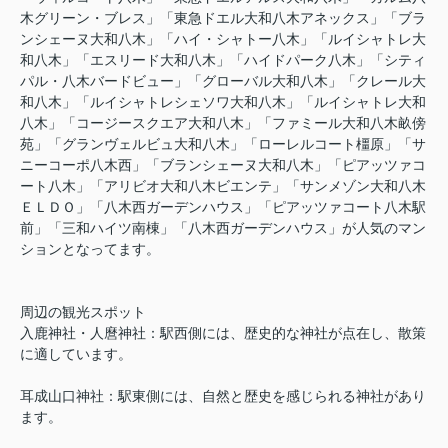
木グリーン・ブレス」「東急ドエル大和八木アネックス」「ブラ
ンシェーヌ大和八木」「ハイ・シャトー八木」「ルイシャトレ大
和八木」「エスリード大和八木」「ハイドパーク八木」「シティ
パル・八木バードビュー」「グローバル大和八木」「クレール大
和八木」「ルイシャトレシェソワ大和八木」「ルイシャトレ大和
八木」「コージースクエア大和八木」「ファミール大和八木畝傍
苑」「グランヴェルビュ大和八木」「ローレルコート橿原」「サ
ニーコーポ八木西」「ブランシェーヌ大和八木」「ピアッツァコ
ート八木」「アリビオ大和八木ビエンテ」「サンメゾン大和八木
ＥＬＤＯ」「八木西ガーデンハウス」「ピアッツァコート八木駅
前」「三和ハイツ南棟」「八木西ガーデンハウス」が人気のマン
ションとなってます。
周辺の観光スポット
入鹿神社・人麿神社：駅西側には、歴史的な神社が点在し、散策
に適しています。
耳成山口神社：駅東側には、自然と歴史を感じられる神社があり
ます。