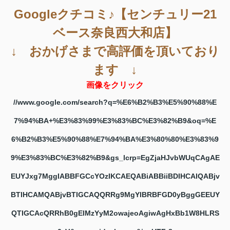
Googleクチコミ♪【センチュリー21
ベース奈良西大和店】
↓ おかげさまで高評価を頂いており
ます ↓
画像をクリック
//www.google.com/search?q=%E6%B2%B3%E5%90%88%E
7%94%BA+%E3%83%99%E3%83%BC%E3%82%B9&oq=%E
6%B2%B3%E5%90%88%E7%94%BA%E3%80%80%E3%83%9
9%E3%83%BC%E3%82%B9&gs_lcrp=EgZjaHJvbWUqCAgAE
EUYJxg7MggIABBFGCcYOzIKCAEQABiABBiiBDIHCAIQABjv
BTIHCAMQABjvBTIGCAQQRRg9MgYIBRBFGD0yBggGEEUY
QTIGCAcQRRhB0gEIMzYyM2owajeoAgiwAgHxBb1W8HLRS