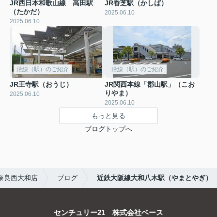
JR西日本和歌山線 高田駅
JR香芝駅（かしば）
（たかだ）
2025.06.10
2025.06.10
沿線（駅）のご紹介
沿線（駅）のご紹介
JR王寺駅（おうじ）
JR関西本線「郡山駅」（こお
りやま）
2025.06.10
2025.06.10
もっと見る
ブログトップへ
奈良西大和店
ブログ
近鉄大阪線大和八木駅（やまとやぎ）
センチュリー21 株式会社ベース