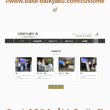
//www.base-baikyaku.com/custome
r/