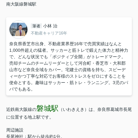
南大阪線磐城駅
小林 治
筆者
不動産キャリア16年
奈良県香芝市出身、不動産業界歴16年で売買実績はなんと
1,000件超えの猛者。サッカーと筋トレで鍛えた体力と精神力
で、どんな状況でも「ポジティブ全開」がトレードマーク。
売却チームのチームリーダーとして河合町・香芝市・大和郡
山市など奈良全域をカバー。宅建士の資格を持ち、スピーデ
ィーかつ丁寧な対応でお客様のストレスをゼロにすることを
使命とする。趣味はサッカー・筋トレ・ランニング。3児のパ
パでもある。
磐城駅
近鉄南大阪線の
（いわきえき）は、奈良県葛城市長尾
に位置する地上駅です。
周辺施設
長尾神社：駅から徒歩約1分。