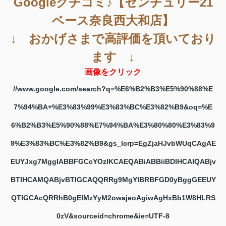
Googleクチコミ♪【センチュリー21
ベース奈良西大和店】
↓ おかげさまで高評価を頂いており
ます ↓
画像をクリック
//www.google.com/search?q=%E6%B2%B3%E5%90%88%E
7%94%BA+%E3%83%99%E3%83%BC%E3%82%B9&oq=%E
6%B2%B3%E5%90%88%E7%94%BA%E3%80%80%E3%83%9
9%E3%83%BC%E3%82%B9&gs_lcrp=EgZjaHJvbWUqCAgAE
EUYJxg7MggIABBFGCcYOzIKCAEQABiABBiiBDIHCAIQABjv
BTIHCAMQABjvBTIGCAQQRRg9MgYIBRBFGD0yBggGEEUY
QTIGCAcQRRhB0gEIMzYyM2owajeoAgiwAgHxBb1W8HLRS
0zV&sourceid=chrome&ie=UTF-8