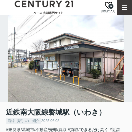
0
お気に入り
近鉄南大阪線磐城駅（いわき）
沿線（駅）のご紹介
2025.06.08
#奈良県/葛城市/不動産/売却/買取
#買取/できるだけ高く
#近鉄