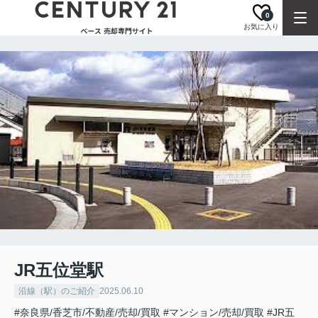
0
お気に入り
JR五位堂駅
沿線（駅）のご紹介
2025.06.10
#奈良県/香芝市/不動産/売却/買取
#マンション/売却/買取
#JR五