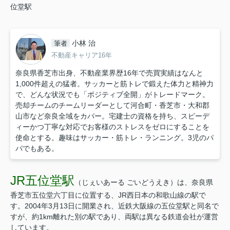
位堂駅
小林 治
筆者
不動産キャリア16年
奈良県香芝市出身、不動産業界歴16年で売買実績はなんと
1,000件超えの猛者。サッカーと筋トレで鍛えた体力と精神力
で、どんな状況でも「ポジティブ全開」がトレードマーク。
売却チームのチームリーダーとして河合町・香芝市・大和郡
山市など奈良全域をカバー。宅建士の資格を持ち、スピーデ
ィーかつ丁寧な対応でお客様のストレスをゼロにすることを
使命とする。趣味はサッカー・筋トレ・ランニング。3児のパ
パでもある。
JR五位堂駅
（じぇいあーる ごいどうえき）は、奈良県
香芝市五位堂六丁目に位置する、JR西日本の和歌山線の駅で
す。2004年3月13日に開業され、近鉄大阪線の五位堂駅と同名で
すが、約1km離れた別の駅であり、両駅は異なる鉄道会社が運営
しています。