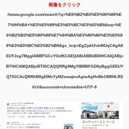
画像をクリック
//www.google.com/search?q=%E6%B2%B3%E5%90%88%E
7%94%BA+%E3%83%99%E3%83%BC%E3%82%B9&oq=%E
6%B2%B3%E5%90%88%E7%94%BA%E3%80%80%E3%83%9
9%E3%83%BC%E3%82%B9&gs_lcrp=EgZjaHJvbWUqCAgAE
EUYJxg7MggIABBFGCcYOzIKCAEQABiABBiiBDIHCAIQABjv
BTIHCAMQABjvBTIGCAQQRRg9MgYIBRBFGD0yBggGEEUY
QTIGCAcQRRhB0gEIMzYyM2owajeoAgiwAgHxBb1W8HLRS
0zV&sourceid=chrome&ie=UTF-8