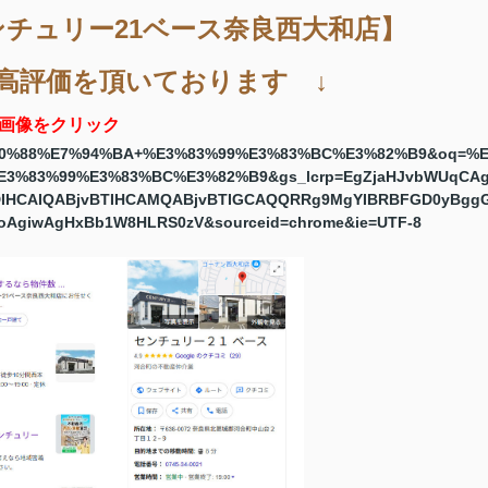
センチュリー21ベース奈良西大和店】
高評価を頂いております ↓
画像をクリック
5%90%88%E7%94%BA+%E3%83%99%E3%83%BC%E3%82%B9&oq=%
3%83%99%E3%83%BC%E3%82%B9&gs_lcrp=EgZjaHJvbWUqCA
DIHCAIQABjvBTIHCAMQABjvBTIGCAQQRRg9MgYIBRBFGD0yBgg
AgiwAgHxBb1W8HLRS0zV&sourceid=chrome&ie=UTF-8