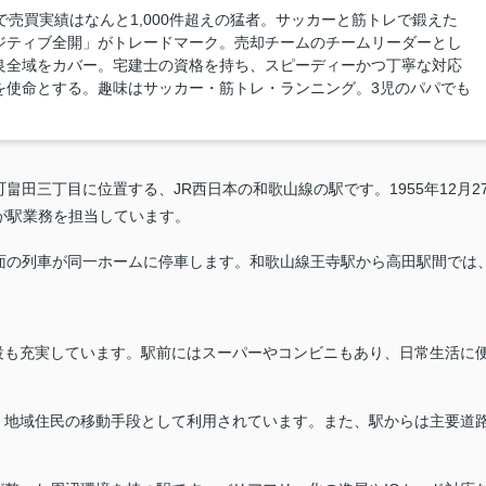
で売買実績はなんと1,000件超えの猛者。サッカーと筋トレで鍛えた
ジティブ全開」がトレードマーク。売却チームのチームリーダーとし
良全域をカバー。宅建士の資格を持ち、スピーディーかつ丁寧な対応
を使命とする。趣味はサッカー・筋トレ・ランニング。3児のパパでも
田三丁目に位置する、JR西日本の和歌山線の駅です。1955年12月2
が駅業務を担当しています。
面の列車が同一ホームに停車します。和歌山線王寺駅から高田駅間では
設も充実しています。駅前にはスーパーやコンビニもあり、日常生活に
、地域住民の移動手段として利用されています。また、駅からは主要道