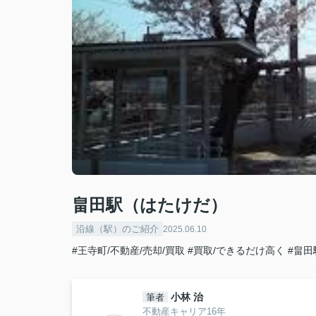
畠田駅（はたけだ）
沿線（駅）のご紹介
2025.06.10
#王寺町/不動産/売却/買取
#買取/できるだけ高く
#畠田
小林 治
筆者
不動産キャリア16年