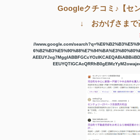
Googleクチコミ♪【
↓ おかげさまで
//www.google.com/search?q=%E6%B2%B3%E
6%B2%B3%E5%90%88%E7%94%BA%E3%80%80%E
AEEUYJxg7MggIABBFGCcYOzIKCAEQABiABBiiB
EEUYQTIGCAcQRRhB0gEIMzYyM2owajeo