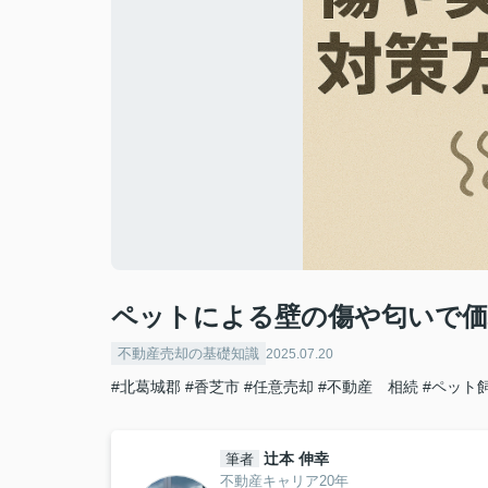
ペットによる壁の傷や匂いで価
不動産売却の基礎知識
2025.07.20
#北葛城郡
#香芝市
#任意売却
#不動産 相続
#ペット
辻本 伸幸
筆者
不動産キャリア20年