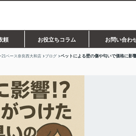
依頼
お役立ちコラム
お問い合わ
ペットによる壁の傷や匂いで価格に影
21ベース奈良西大和店
ブログ