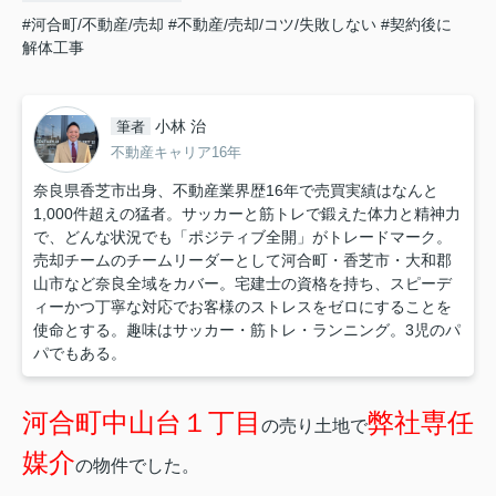
#河合町/不動産/売却
#不動産/売却/コツ/失敗しない
#契約後に
解体工事
小林 治
筆者
不動産キャリア16年
奈良県香芝市出身、不動産業界歴16年で売買実績はなんと
1,000件超えの猛者。サッカーと筋トレで鍛えた体力と精神力
で、どんな状況でも「ポジティブ全開」がトレードマーク。
売却チームのチームリーダーとして河合町・香芝市・大和郡
山市など奈良全域をカバー。宅建士の資格を持ち、スピーデ
ィーかつ丁寧な対応でお客様のストレスをゼロにすることを
使命とする。趣味はサッカー・筋トレ・ランニング。3児のパ
パでもある。
河合町中山台１丁目
弊社専任
の売り土地で
媒介
の物件でした。