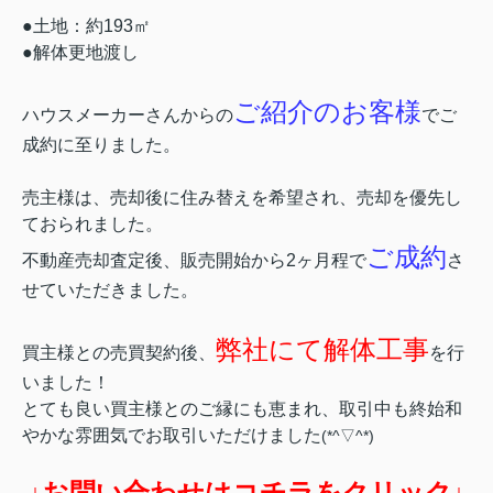
●土地：約193㎡
●解体更地渡し
ご紹介のお客様
ハウスメーカーさんからの
でご
成約に至りました。
売主様は、売却後に住み替えを希望され、売却を優先し
ておられました。
ご成約
不動産売却査定後、販売開始から2ヶ月程で
さ
せていただきました。
弊社にて解体工事
買主様との売買契約後、
を行
いました！
とても良い買主様とのご縁にも恵まれ、取引中も終始和
やかな雰囲気でお取引いただけました
(*^▽^*)
↓お問い合わせはコチラをクリック↓