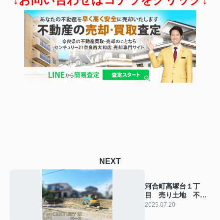
NEXT
河合町高塚台１丁
目 売り土地 不動
産売却実績
2025.07.20