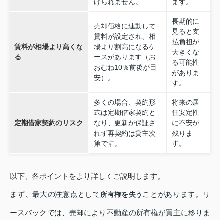
けられません。
ます。
長期的に
売却価格に連動して
見ると支
賃料が設定され、相
払負担が
賃料が相場より高くな
場より割高になるケ
大きくな
る
ースがあります（お
る可能性
おむね10％前後が目
がありま
安）。
す。
多くの場合、契約形
将来の居
式は定期借家契約と
住安定性
定期借家契約のリスク
なり、更新が保証さ
に不安が
れず再契約は貸主次
残りま
第です。
す。
以下、各ポイントをより詳しくご説明します。
まず、最大の注意点として
ことがあります。リ
所有権を失う
ースバックでは、売却により不動産の所有権が買主に移りま