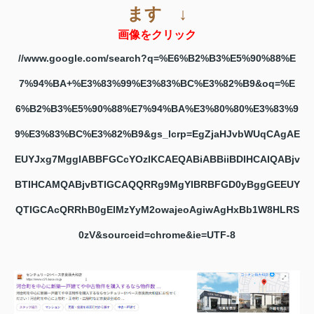
ます ↓
画像をクリック
//www.google.com/search?q=%E6%B2%B3%E5%90%88%E
7%94%BA+%E3%83%99%E3%83%BC%E3%82%B9&oq=%E
6%B2%B3%E5%90%88%E7%94%BA%E3%80%80%E3%83%9
9%E3%83%BC%E3%82%B9&gs_lcrp=EgZjaHJvbWUqCAgAE
EUYJxg7MggIABBFGCcYOzIKCAEQABiABBiiBDIHCAIQABjv
BTIHCAMQABjvBTIGCAQQRRg9MgYIBRBFGD0yBggGEEUY
QTIGCAcQRRhB0gEIMzYyM2owajeoAgiwAgHxBb1W8HLRS
0zV&sourceid=chrome&ie=UTF-8