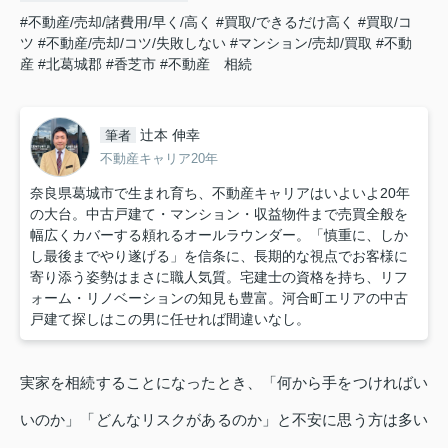
#不動産/売却/諸費用/早く/高く
#買取/できるだけ高く
#買取/コ
ツ
#不動産/売却/コツ/失敗しない
#マンション/売却/買取
#不動
産
#北葛城郡
#香芝市
#不動産 相続
辻本 伸幸
筆者
不動産キャリア20年
奈良県葛城市で生まれ育ち、不動産キャリアはいよいよ20年
の大台。中古戸建て・マンション・収益物件まで売買全般を
幅広くカバーする頼れるオールラウンダー。「慎重に、しか
し最後までやり遂げる」を信条に、長期的な視点でお客様に
寄り添う姿勢はまさに職人気質。宅建士の資格を持ち、リフ
ォーム・リノベーションの知見も豊富。河合町エリアの中古
戸建て探しはこの男に任せれば間違いなし。
実家を相続することになったとき、「何から手をつければい
いのか」「どんなリスクがあるのか」と不安に思う方は多い