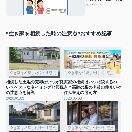
める？名義変更の手
2025.09.23
順と注意点も紹介
”空き家を相続した時の注意点”おすすめ記事
空き家を相続した時の注意点
空き家を相続した時の注意点
相続した土地の売却はいつが良
実家の相続はいつ相談するべ
い？ベストなタイミングと節税
き？高齢の親の老後の住まいや
の注意点を解説
住み替えの考え方
2026.05.03
2026.05.03
空き家を相続した時の注意点
空き家を相続した時の注意点