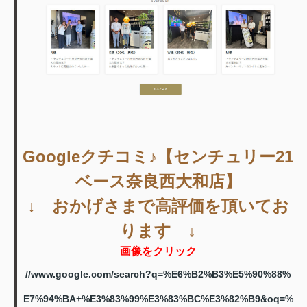
Googleクチコミ♪【センチュリー21
ベース奈良西大和店】
↓ おかげさまで高評価を頂いてお
ります ↓
画像をクリック
//www.google.com/search?q=%E6%B2%B3%E5%90%88%
E7%94%BA+%E3%83%99%E3%83%BC%E3%82%B9&oq=%