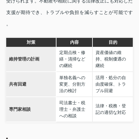
受けられます。不動産や相続に関する法律改正にも対応した
支援が期待でき、トラブルや負担を減らすことが可能です
。
対策
内容
目的
定期点検・修
資産価値の維
維持管理の計画
繕・清掃など
持、税制優遇の
の継続
継続
単独名義への
活用・処分の自
共有回避
変更、分割方
由度確保、トラ
法の検討
ブル回避
司法書士・税
法律・税務・登
専門家相談
理士・弁護士
記の適切な対応
への相談