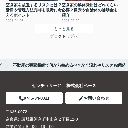
空き家を放置するリスクとは？
空き家の解体費用はどれくらい
活用や管理方法売却も視野に考
必要？目安や自治体の補助金も
えるポイント
紹介
2026.04.26
2026.03.22
もっと見る
ブログトップへ
グ
不動産の実家相続で何から始めるべきか？流れやリスクも解説
センチュリー21 株式会社ベース
0745-34-0021
お問い合わせ
〒636-0072
奈良県北葛城郡河合町中山台２丁目12-9
営業時間：
9：00～19：00