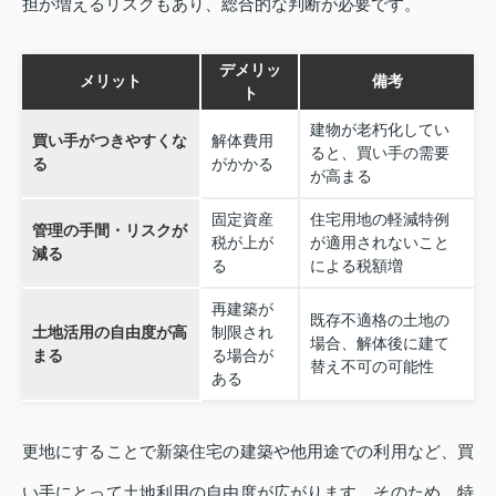
担が増えるリスクもあり、総合的な判断が必要です。
デメリッ
メリット
備考
ト
建物が老朽化してい
買い手がつきやすくな
解体費用
ると、買い手の需要
る
がかかる
が高まる
固定資産
住宅用地の軽減特例
管理の手間・リスクが
税が上が
が適用されないこと
減る
る
による税額増
再建築が
既存不適格の土地の
土地活用の自由度が高
制限され
場合、解体後に建て
まる
る場合が
替え不可の可能性
ある
更地にすることで新築住宅の建築や他用途での利用など、買
い手にとって土地利用の自由度が広がります。そのため、特