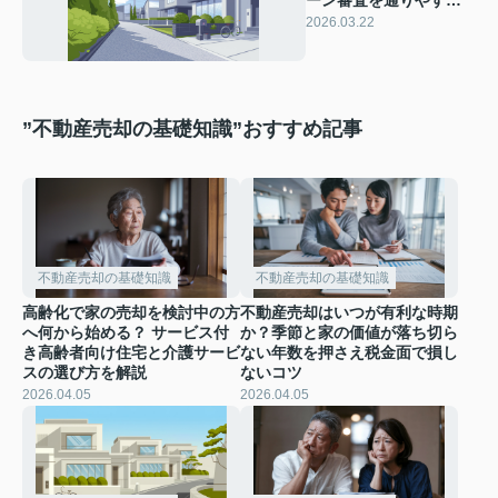
ーン審査を通りやすく
するには？黒字確定申
2026.03.22
告や税金年金滞納なし
が重要
”不動産売却の基礎知識”おすすめ記事
不動産売却の基礎知識
不動産売却の基礎知識
高齢化で家の売却を検討中の方
不動産売却はいつが有利な時期
へ何から始める？ サービス付
か？季節と家の価値が落ち切ら
き高齢者向け住宅と介護サービ
ない年数を押さえ税金面で損し
スの選び方を解説
ないコツ
2026.04.05
2026.04.05