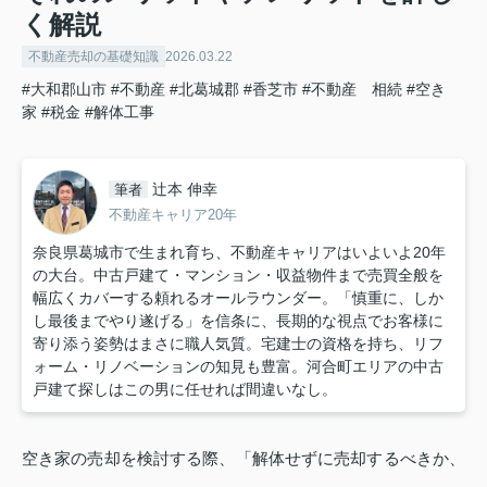
く解説
不動産売却の基礎知識
2026.03.22
#大和郡山市
#不動産
#北葛城郡
#香芝市
#不動産 相続
#空き
家
#税金
#解体工事
辻本 伸幸
筆者
不動産キャリア20年
奈良県葛城市で生まれ育ち、不動産キャリアはいよいよ20年
の大台。中古戸建て・マンション・収益物件まで売買全般を
幅広くカバーする頼れるオールラウンダー。「慎重に、しか
し最後までやり遂げる」を信条に、長期的な視点でお客様に
寄り添う姿勢はまさに職人気質。宅建士の資格を持ち、リフ
ォーム・リノベーションの知見も豊富。河合町エリアの中古
戸建て探しはこの男に任せれば間違いなし。
空き家の売却を検討する際、「解体せずに売却するべきか、