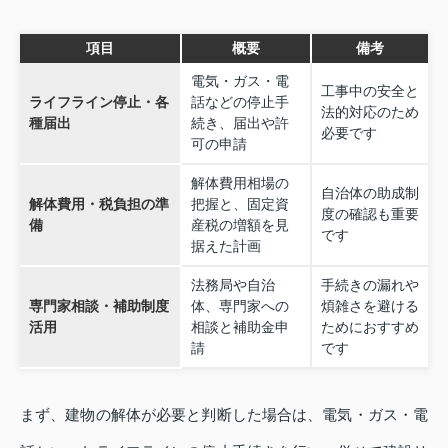
項目
概要
備考
電気・ガス・電
工事中の安全と
ライフライン停止・各
話などの停止手
法的対応のため
種届出
続き、届出や許
必要です
可の申請
解体費用相場の
自治体の助成制
解体費用・税負担の準
把握と、固定資
度の確認も重要
備
産税の増額を見
です
据えた計画
法務局や自治
手続きの漏れや
専門家相談・補助制度
体、専門家への
煩雑さを避ける
活用
相談と補助金申
ためにおすすめ
請
です
まず、建物の解体が必要と判断した場合は、電気・ガス・電