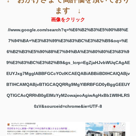
ます ↓
画像をクリック
//www.google.com/search?q=%E6%B2%B3%E5%90%88%E
7%94%BA+%E3%83%99%E3%83%BC%E3%82%B9&oq=%E
6%B2%B3%E5%90%88%E7%94%BA%E3%80%80%E3%83%9
9%E3%83%BC%E3%82%B9&gs_lcrp=EgZjaHJvbWUqCAgAE
EUYJxg7MggIABBFGCcYOzIKCAEQABiABBiiBDIHCAIQABjv
BTIHCAMQABjvBTIGCAQQRRg9MgYIBRBFGD0yBggGEEUY
QTIGCAcQRRhB0gEIMzYyM2owajeoAgiwAgHxBb1W8HLRS
0zV&sourceid=chrome&ie=UTF-8