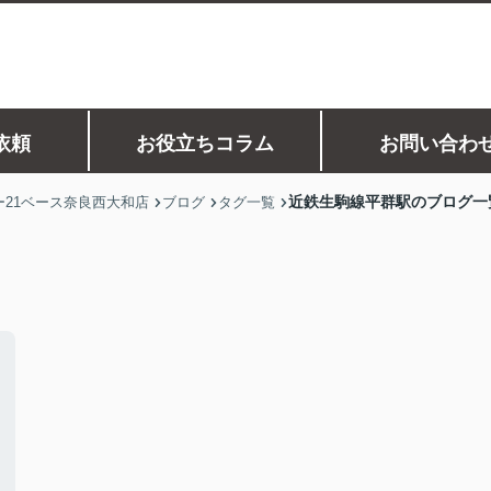
依頼
お役立ちコラム
お問い合わ
近鉄生駒線平群駅のブログ一
21ベース奈良西大和店
ブログ
タグ一覧