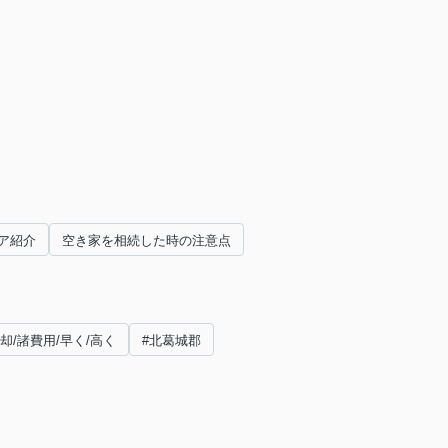
ア紹介
空き家を相続した時の注意点
却/諸費用/早く/高く
#北葛城郡