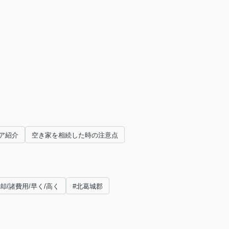
ア紹介
空き家を相続した時の注意点
却/諸費用/早く/高く
#北葛城郡