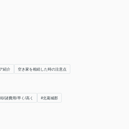
ア紹介
空き家を相続した時の注意点
却/諸費用/早く/高く
#北葛城郡