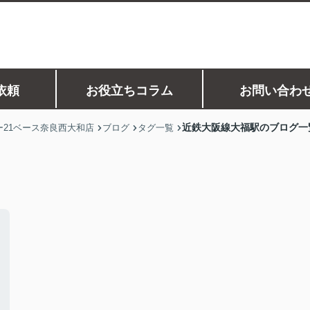
依頼
お役立ちコラム
お問い合わ
近鉄大阪線大福駅のブログ一
21ベース奈良西大和店
ブログ
タグ一覧