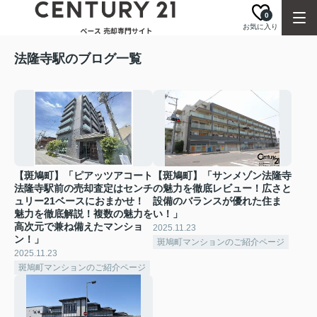
0
お気に入り
法隆寺駅のブログ一覧
【斑鳩町】「ピアッツアコート
【斑鳩町】「サンメゾン法隆寺
法隆寺駅前の売却査定はセンチ
の魅力を徹底レビュー！広さと
ュリー21ベースにおまかせ！
設備のバランスが優れた住ま
魅力を徹底解説！複数の魅力を
い！」
高次元で兼ね備えたマンショ
2025.11.23
ン！」
斑鳩町マンションのご紹介ページ
2025.11.23
斑鳩町マンションのご紹介ページ