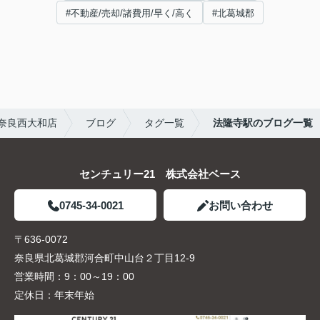
#不動産/売却/諸費用/早く/高く
#北葛城郡
奈良西大和店
ブログ
タグ一覧
法隆寺駅のブログ一覧
センチュリー21 株式会社ベース
0745-34-0021
お問い合わせ
〒636-0072
奈良県北葛城郡河合町中山台２丁目12-9
営業時間：
9：00～19：00
定休日：
年末年始