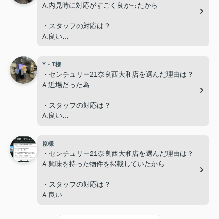
A.内見時に対応がすごく良かったから
・スタッフの対応は？
A.良い
・スタッフの説明はわかりやすかったですか？
Y・T様
A.わかりやすかった
・センチュリー21奈良西大和店を選んだ理由は？
A.近場だった為
・担当スタッフにメッセージをお願いします。
A.今回、内容が二転三転した中で最後までご対応く
・スタッフの対応は？
ださり有難うございました。
A.良い
・スタッフの説明はわかりやすかったですか？
原様
A.わかりやすかった
・センチュリー21奈良西大和店を選んだ理由は？
A.興味を持った物件を掲載していたから
・担当スタッフにメッセージをお願いします。
A.毎回辻本さんの丁寧な対応が気持ちよく、難しい
・スタッフの対応は？
やりとりもスムーズに進められました。ありがとう
A.良い
ございます。
・スタッフの説明はわかりやすかったですか？