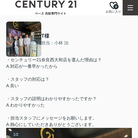
0
お気に入り
T様
担当：小林 治
・センチュリー21奈良西大和店を選んだ理由は？
A.対応が一番早かったから
・スタッフの対応は？
A.良い
・スタッフの説明はわかりやすかったですか？
A.わかりやすかった
・担当スタッフにメッセージをお願いします。
A.熱心にしていただきありがとうございます。
1
/
2