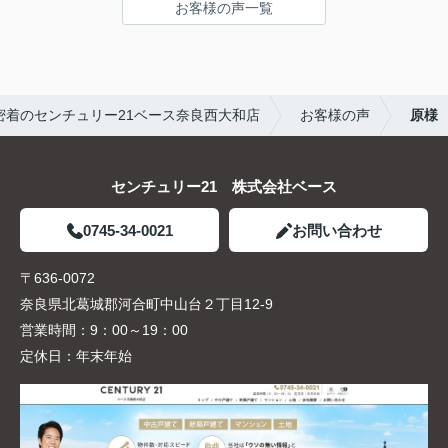
お客様の声一覧
A.わかりやすかった
・担当スタッフにメッセージをお願いします。
A.いろいろ大変な場面もあったと思いますが、
最後まで対応していただきありがとうございまし
着のセンチュリー21ベース奈良西大和店
お客様の声
原様
た
センチュリー21 株式会社ベース
0745-34-0021
お問い合わせ
〒636-0072
奈良県北葛城郡河合町中山台２丁目12-9
営業時間：
9：00～19：00
定休日：
年末年始