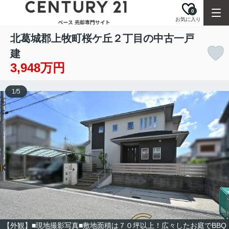
0
お気に入り
北葛城郡上牧町桜ケ丘２丁目の中古一戸
建
3,948万円
1
/
5
【外観】■現地撮影写真■敷地面積は７０坪以上！広々したお庭でBBQ