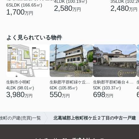
4LDK (100.19㎡)
3SLDK (102.
6SLDK (166.65㎡)
2,580
2,480
万円
万円
1,700
万円
よく見られている物件
生駒市小明町
生駒郡平群町緑ケ丘５丁目
生駒郡平群町椿台４丁目
4LDK (98.01㎡)
6DK (105.85㎡)
5DK (103.37㎡)
4
3,980
550
698
万円
万円
万円
牧町の戸建(売買)一覧
北葛城郡上牧町桜ケ丘２丁目の中古一戸建