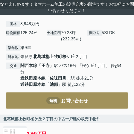
など楽しめます！タマホーム施工の設備充実の邸宅です！お気軽にお問
い合わせください！
3,948万円
価格
125.24㎡
70.28坪
5SLDK
建物面積
土地面積
間取り
(232.35㎡)
築9年
築年数
奈良県
北葛城郡上牧町
桜ケ丘
２丁目
所在地
関西本線
「
王寺
」駅 バス16分 「桜ケ丘1丁目」 停歩4
交通
分
近鉄田原本線
「
佐味田川
」駅 徒歩21分
近鉄田原本線
「
池部
」駅 徒歩22分
お問い合わせ
無料
北葛城郡上牧町桜ケ丘２丁目の中古一戸建の販売中物件
3,948万円