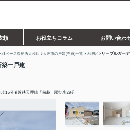
依頼
お役立ちコラム
お問い合わ
リーブルガーデ
21ベース奈良西大和店
天理市の戸建(売買)一覧
天理駅
新築一戸建
歩15分
近鉄天理線「前栽」駅徒歩29分