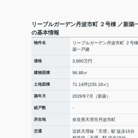
リーブルガーデン丹波市町 ２号棟 ／新築
の基本情報
物件名
リーブルガーデン丹波市町 ２号棟
築一戸建
価格
3,880万円
建物面積
96.88㎡
土地面積
71.14坪(235.18㎡)
築年月
2026年7月（新築）
総戸数
-
所在地
奈良県
天理市
丹波市町
交通
近鉄天理線
「
天理
」駅 徒歩15分
桜井線
「
天理
」駅 徒歩15分