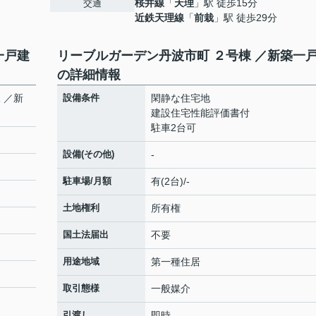
桜井線
「
天理
」駅 徒歩15分
交通
近鉄天理線
「
前栽
」駅 徒歩29分
一戸建
リーブルガーデン丹波市町 ２号棟 ／新築一
の詳細情報
 ／新
設備条件
閑静な住宅地
建設住宅性能評価書付
駐車2台可
設備(その他)
-
駐車場/月額
有(2台)/-
土地権利
所有権
国土法届出
不要
用途地域
第一種住居
取引態様
一般媒介
引渡し
即時