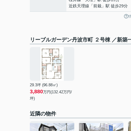
近鉄天理線
「
前栽
」駅 徒歩29分
リーブルガーデン丹波市町 ２号棟 ／新築
29.3坪 (96.88㎡)
3,880
万円(
132.42
万円/
坪)
近隣の物件