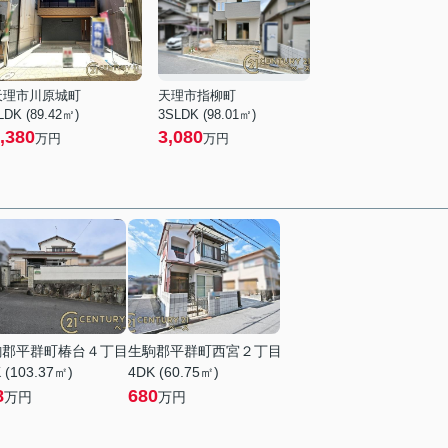
天理市川原城町
天理市指柳町
LDK (89.42㎡)
3SLDK (98.01㎡)
,380
3,080
万円
万円
駒郡平群町椿台４丁目
生駒郡平群町西宮２丁目
 (103.37㎡)
4DK (60.75㎡)
8
680
万円
万円