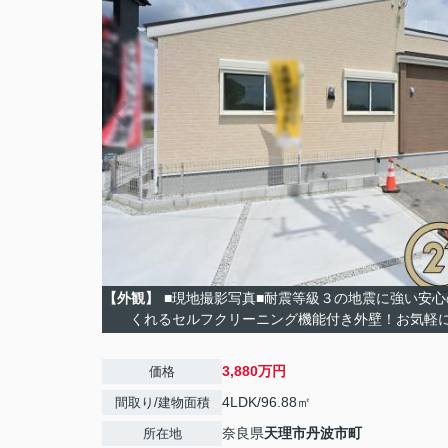
【外観】
■現地撮影写真■耐震等級３の地震に強い安
くれるセルフクリーニング機能付き外壁！お気軽
3,880万円
価格
4LDK/96.88㎡
間取り/建物面積
奈良県
天理市
丹波市町
所在地