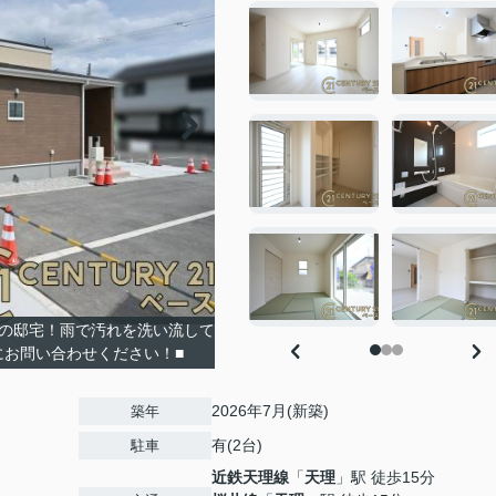
心の邸宅！雨で汚れを洗い流して
にお問い合わせください！■
2026年7月(新築)
築年
有(2台)
駐車
近鉄天理線
「
天理
」駅 徒歩15分