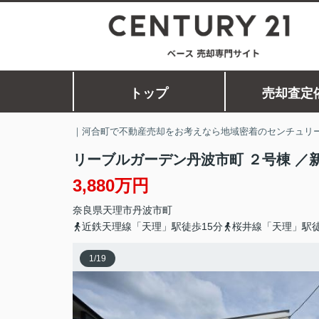
トップ
売却査定
｜河合町で不動産売却をお考えなら地域密着のセンチュリー
リーブルガーデン丹波市町 ２号棟 ／
3,880万円
奈良県
天理市
丹波市町
近鉄天理線「天理」駅徒歩15分
桜井線「天理」駅徒
1
/
19