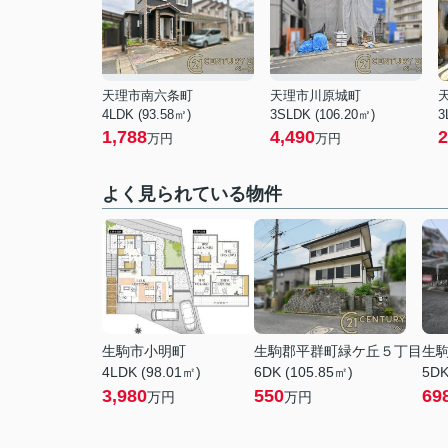
天理市南六条町
天理市川原城町
4LDK (93.58㎡)
3SLDK (106.20㎡)
3
1,788
4,490
2
万円
万円
よく見られている物件
生駒市小明町
生駒郡平群町緑ケ丘５丁目
生
4LDK (98.01㎡)
6DK (105.85㎡)
5DK
3,980
550
69
万円
万円