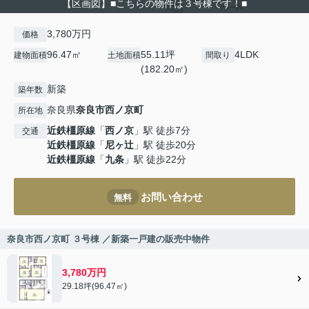
【区画図】■こちらの物件は３号棟です！■
3,780万円
価格
96.47㎡
55.11坪
4LDK
建物面積
土地面積
間取り
(182.20㎡)
新築
築年数
奈良県
奈良市
西ノ京町
所在地
近鉄橿原線
「
西ノ京
」駅 徒歩7分
交通
近鉄橿原線
「
尼ヶ辻
」駅 徒歩20分
近鉄橿原線
「
九条
」駅 徒歩22分
お問い合わせ
無料
奈良市西ノ京町 ３号棟 ／新築一戸建の販売中物件
3,780万円
29.18坪(96.47㎡)