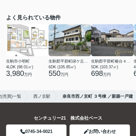
よく見られている物件
生駒市小明町
生駒郡平群町緑ケ丘５丁目
生駒郡平群町椿台４丁目
4LDK (98.01㎡)
6DK (105.85㎡)
5DK (103.37㎡)
4
3,980
550
698
万円
万円
万円
(売買)一覧
西ノ京駅
奈良市西ノ京町 ３号棟 ／新築一戸建
センチュリー21 株式会社ベース
0745-34-0021
お問い合わせ