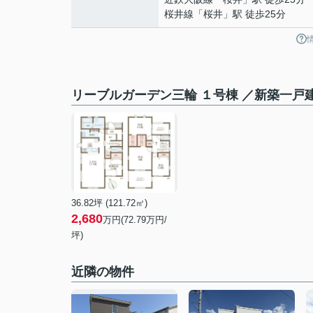
桜井線
「
桜井
」駅 徒歩25分
リーブルガーデン三輪 １号棟 ／新築一戸
36.82坪 (121.72㎡)
2,680
万円(
72.79
万円/
坪)
近隣の物件