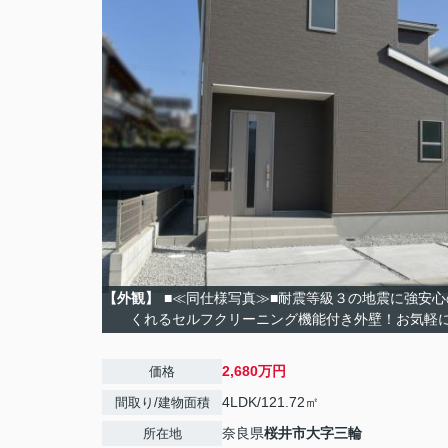
【外観】
■≪同仕様写真≫■耐震等級３の地震に強安
くれるセルフクリーニング機能付き外壁！お気軽
2,680万円
価格
4LDK/121.72㎡
間取り/建物面積
奈良県
桜井市
大字三輪
所在地