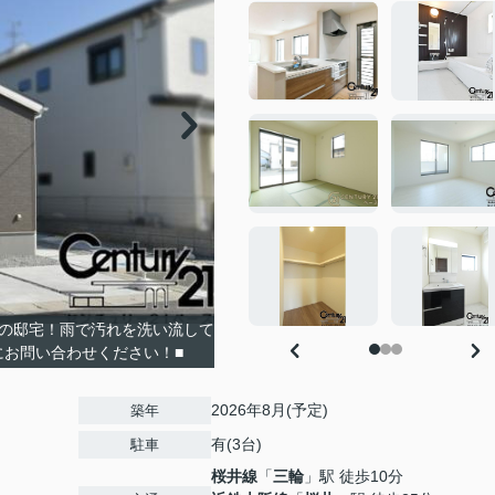
心の邸宅！雨で汚れを洗い流して
にお問い合わせください！■
2026年8月(予定)
築年
有(3台)
駐車
桜井線
「
三輪
」駅 徒歩10分