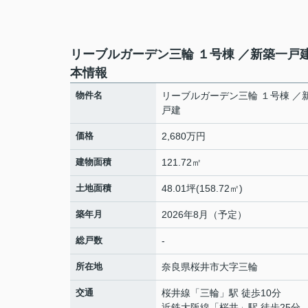
リーブルガーデン三輪 １号棟 ／新築一戸
本情報
物件名
リーブルガーデン三輪 １号棟 ／
戸建
価格
2,680万円
建物面積
121.72㎡
土地面積
48.01坪(158.72㎡)
築年月
2026年8月（予定）
総戸数
-
所在地
奈良県
桜井市
大字三輪
交通
桜井線
「
三輪
」駅 徒歩10分
近鉄大阪線
「
桜井
」駅 徒歩25分