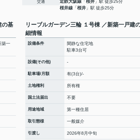
近鉄大阪線
「
桜井
」駅 徒歩25分
交通
桜井線
「
桜井
」駅 徒歩25分
建の基
リーブルガーデン三輪 １号棟 ／新築一戸建
細情報
新築一
設備条件
閑静な住宅地
駐車3台可
設備(その他)
-
駐車場/月額
有(3台)/-
土地権利
所有権
国土法届出
不要
用途地域
第一種住居
取引態様
一般媒介
引渡し
2026年8月中旬