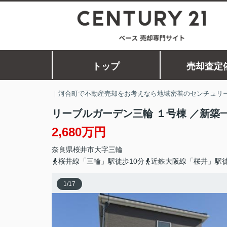
トップ
売却査定
｜河合町で不動産売却をお考えなら地域密着のセンチュリー
リーブルガーデン三輪 １号棟 ／新築
2,680万円
奈良県
桜井市
大字三輪
桜井線「三輪」駅徒歩10分
近鉄大阪線「桜井」駅徒
1
/
17