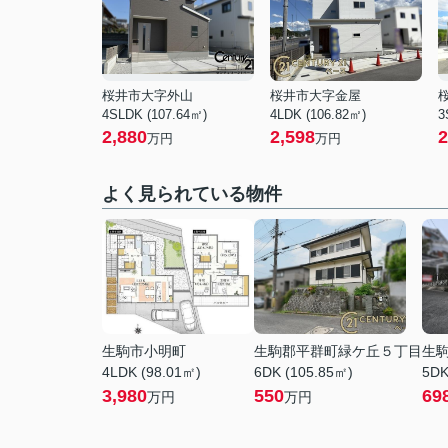
桜井市大字外山
桜井市大字金屋
4SLDK (107.64㎡)
4LDK (106.82㎡)
3
2,880
2,598
2
万円
万円
よく見られている物件
生駒市小明町
生駒郡平群町緑ケ丘５丁目
生
4LDK (98.01㎡)
6DK (105.85㎡)
5DK
3,980
550
69
万円
万円