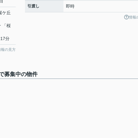
目
引渡し
即時
「桜ケ丘
情報
分 「桜
17分
情報の見方
で募集中の物件