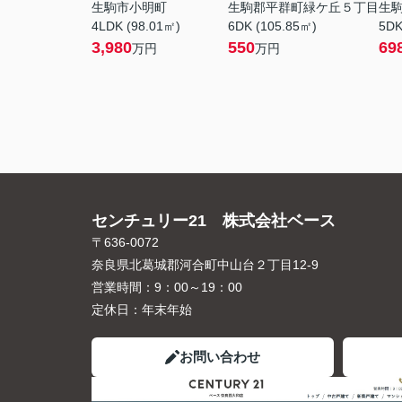
生駒市小明町
生駒郡平群町緑ケ丘５丁目
生
4LDK (98.01㎡)
6DK (105.85㎡)
5DK
3,980
550
69
万円
万円
センチュリー21 株式会社ベース
〒636-0072
奈良県北葛城郡河合町中山台２丁目12-9
営業時間：
9：00～19：00
定休日：
年末年始
お問い合わせ