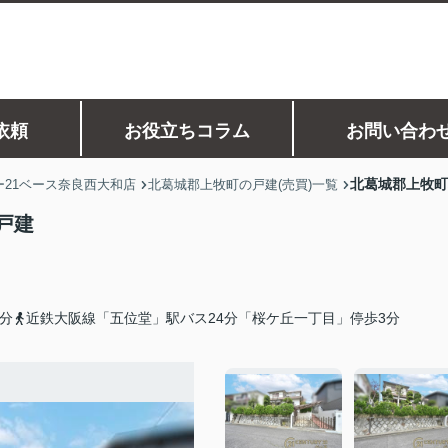
依頼
お役立ちコラム
お問い合わ
北葛城郡上牧町
21ベース奈良西大和店
北葛城郡上牧町の戸建(売買)一覧
戸建
分
近鉄大阪線「五位堂」駅バス24分「桜ケ丘一丁目」停歩3分