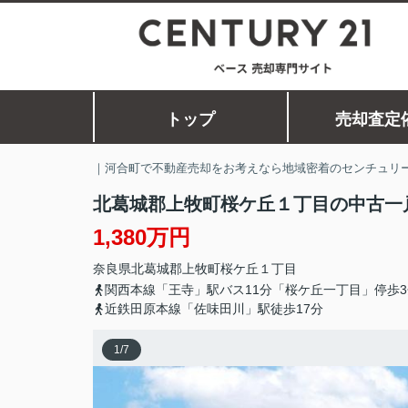
トップ
売却査定
｜河合町で不動産売却をお考えなら地域密着のセンチュリー
北葛城郡上牧町桜ケ丘１丁目の中古一
1,380万円
奈良県
北葛城郡上牧町
桜ケ丘
１丁目
関西本線「王寺」駅バス11分「桜ケ丘一丁目」停歩3
近鉄田原本線「佐味田川」駅徒歩17分
1
/
7