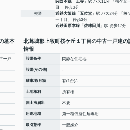
関西本線
「
王寺
」駅 バス11分 「桜ケ丘
目」 停歩3分
近鉄大阪線
「
五位堂
」駅 バス24分 「桜
交通
一丁目」 停歩3分
近鉄田原本線
「
佐味田川
」駅 徒歩17分
の基本
北葛城郡上牧町桜ケ丘１丁目の中古一戸建の
情報
古一戸
設備条件
閑静な住宅地
設備(その他)
-
駐車場/月額
有(1台)/-
土地権利
所有権
国土法届出
不要
用途地域
第一種低層住居専用
取引態様
一般媒介