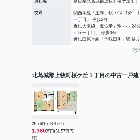
所在地
奈良県
北葛城郡上牧町
桜ケ丘
１丁
交通
関西本線
「
王寺
」駅 バス11分 
一丁目」 停歩3分
近鉄大阪線
「
五位堂
」駅 バス24
ケ丘一丁目」 停歩3分
近鉄田原本線
「
佐味田川
」駅 徒歩
北葛城郡上牧町桜ケ丘１丁目の中古一戸建
26.76坪 (88.47㎡)
1,380
万円(
51.57
万円/
坪)