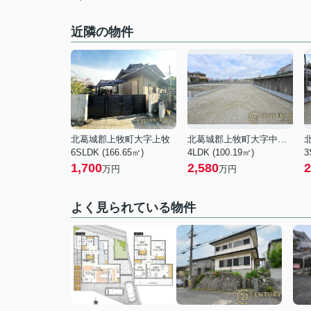
近隣の物件
北葛城郡上牧町大字上牧
北葛城郡上牧町大字中筋出作
6SLDK (166.65㎡)
4LDK (100.19㎡)
3
1,700
2,580
2
万円
万円
よく見られている物件