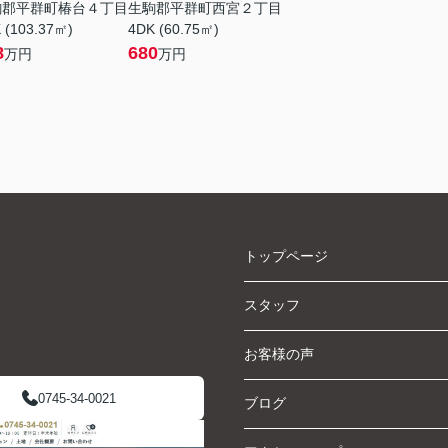
駒郡平群町椿台４丁目
生駒郡平群町西宮２丁目
 (103.37㎡)
4DK (60.75㎡)
8
680
万円
万円
トップページ
スタッフ
お客様の声
0745-34-0021
ブログ