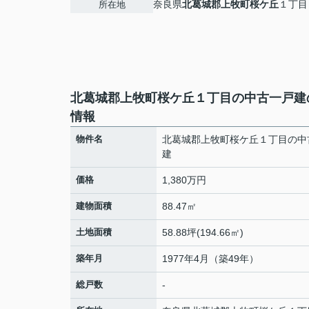
奈良県
北葛城郡上牧町
桜ケ丘
１丁目
所在地
北葛城郡上牧町桜ケ丘１丁目の中古一戸建
情報
物件名
北葛城郡上牧町桜ケ丘１丁目の中
建
価格
1,380万円
建物面積
88.47㎡
土地面積
58.88坪(194.66㎡)
築年月
1977年4月（築49年）
総戸数
-