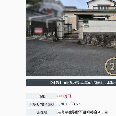
【外観】
■現地撮影写真■お気軽にお問
698万円
価格
5DK/103.37㎡
間取り/建物面積
奈良県
生駒郡平群町
椿台
４丁目
所在地