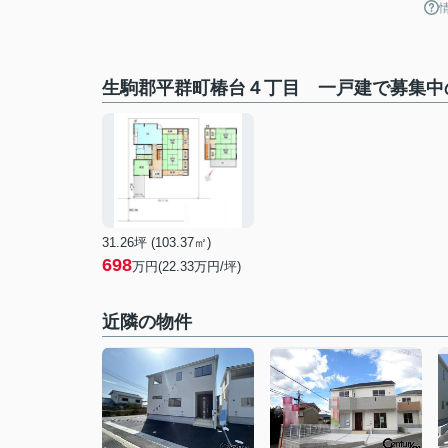
生駒郡平群町椿台４丁目 一戸建で募集中
31.26坪 (103.37㎡)
698
万円(
22.33
万円/坪)
近隣の物件