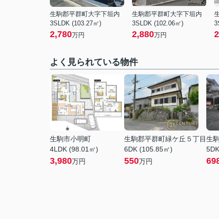
生駒郡平群町大字下垣内
生駒郡平群町大字下垣内
3SLDK (103.27㎡)
3SLDK (102.06㎡)
3
2,780
2,880
2
万円
万円
よく見られている物件
生駒市小明町
生駒郡平群町緑ケ丘５丁目
生
4LDK (98.01㎡)
6DK (105.85㎡)
5DK
3,980
550
69
万円
万円