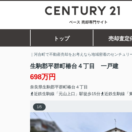
トップ
売却査定
｜河合町で不動産売却をお考えなら地域密着のセンチュリー
生駒郡平群町椿台４丁目 一戸建
698万円
奈良県
生駒郡平群町
椿台
４丁目
近鉄生駒線「元山上口」駅徒歩15分
近鉄生駒線「東
1
/
5