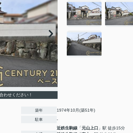
い合わせください！
1974年10月(築51年)
築年
-
駐車
近鉄生駒線
「
元山上口
」駅 徒歩15分