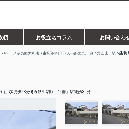
依頼
お役立ちコラム
お問い合わ
生駒
21ベース奈良西大和店
生駒郡平群町の戸建(売買)一覧
元山上口駅
山」駅徒歩28分
近鉄生駒線「平群」駅徒歩32分