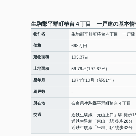
生駒郡平群町椿台４丁目 一戸建の基本情
物件名
生駒郡平群町椿台４丁目 一戸建
価格
698万円
建物面積
103.37㎡
土地面積
59.79坪(197.67㎡)
築年月
1974年10月（築51年）
総戸数
-
所在地
奈良県
生駒郡平群町
椿台
４丁目
交通
近鉄生駒線
「
元山上口
」駅 徒歩1
近鉄生駒線
「
東山
」駅 徒歩28分
近鉄生駒線
「
平群
」駅 徒歩32分