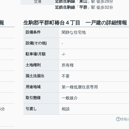
近鉄生駒線
「
東山
」駅 徒歩28分
交通
近鉄生駒線
「
平群
」駅 徒歩32分
報
生駒郡平群町椿台４丁目 一戸建の詳細情報
設備条件
閑静な住宅地
設備(その他)
-
駐車場/月額
-/-
土地権利
所有権
国土法届出
不要
用途地域
第一種低層住居専用
取引態様
一般媒介
5分
引渡し
相談
情報