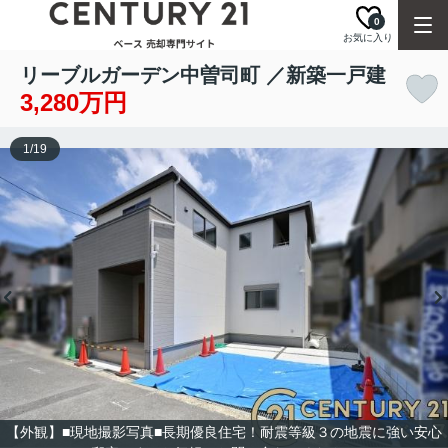
0
お気に入り
リーブルガーデン中曽司町 ／新築一戸建
3,280万円
1
/
19
【外観】■現地撮影写真■長期優良住宅！耐震等級３の地震に強い安心