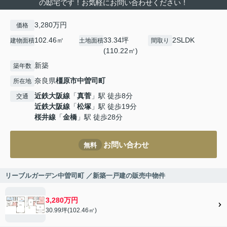
の邸宅です！お気軽にお問い合わせください！
3,280万円
価格
102.46㎡
33.34坪
2SLDK
建物面積
土地面積
間取り
(110.22㎡)
新築
築年数
奈良県
橿原市
中曽司町
所在地
近鉄大阪線
「
真菅
」駅 徒歩8分
交通
近鉄大阪線
「
松塚
」駅 徒歩19分
桜井線
「
金橋
」駅 徒歩28分
お問い合わせ
無料
リーブルガーデン中曽司町 ／新築一戸建の販売中物件
3,280万円
30.99坪(102.46㎡)