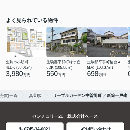
よく見られている物件
生駒市小明町
生駒郡平群町緑ケ丘５丁目
生駒郡平群町椿台４丁目
4LDK (98.01㎡)
6DK (105.85㎡)
5DK (103.37㎡)
4
3,980
550
698
万円
万円
万円
売買)一覧
真菅駅
リーブルガーデン中曽司町 ／新築一戸建
センチュリー21 株式会社ベース
0745-34-0021
お問い合わせ