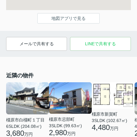
地図アプリで見る
メールで共有する
LINEで共有する
近隣の物件
橿原市新賀町
橿原市忌部町
橿原市白橿町１丁目
3SLDK (102.67㎡)
4,480
3SLDK (99.63㎡)
6SLDK (204.08㎡)
4
万円
2,980
3,680
万円
万円