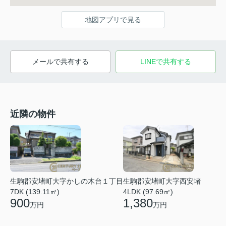
地図アプリで見る
メールで共有する
LINEで共有する
近隣の物件
生駒郡安堵町大字かしの木台１丁目
生駒郡安堵町大字西安堵
7DK (139.11㎡)
4LDK (97.69㎡)
900
1,380
万円
万円