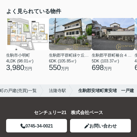
よく見られている物件
生駒市小明町
生駒郡平群町緑ケ丘５丁目
生駒郡平群町椿台４丁目
4LDK (98.01㎡)
6DK (105.85㎡)
5DK (103.37㎡)
4
3,980
550
698
万円
万円
万円
町の戸建(売買)一覧
法隆寺駅
生駒郡安堵町東安堵 一戸建
センチュリー21 株式会社ベース
0745-34-0021
お問い合わせ