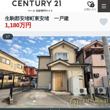
0
お気に入り
生駒郡安堵町東安堵 一戸建
1,180万円
1
/
7