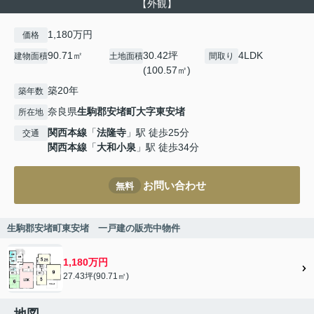
【外観】
1,180万円
価格
90.71㎡
30.42坪
4LDK
建物面積
土地面積
間取り
(100.57㎡)
築20年
築年数
奈良県
生駒郡安堵町
大字東安堵
所在地
関西本線
「
法隆寺
」駅 徒歩25分
交通
関西本線
「
大和小泉
」駅 徒歩34分
お問い合わせ
無料
生駒郡安堵町東安堵 一戸建の販売中物件
1,180万円
27.43坪(90.71㎡)