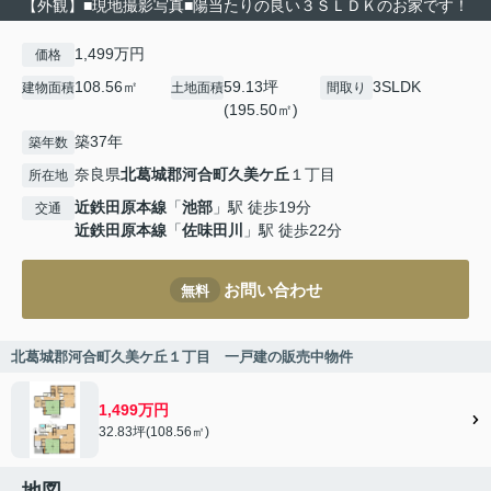
【外観】■現地撮影写真■陽当たりの良い３ＳＬＤＫのお家です！
1,499万円
価格
108.56㎡
59.13坪
3SLDK
建物面積
土地面積
間取り
(195.50㎡)
築37年
築年数
奈良県
北葛城郡河合町
久美ケ丘
１丁目
所在地
近鉄田原本線
「
池部
」駅 徒歩19分
交通
近鉄田原本線
「
佐味田川
」駅 徒歩22分
お問い合わせ
無料
北葛城郡河合町久美ケ丘１丁目 一戸建の販売中物件
1,499万円
32.83坪(108.56㎡)