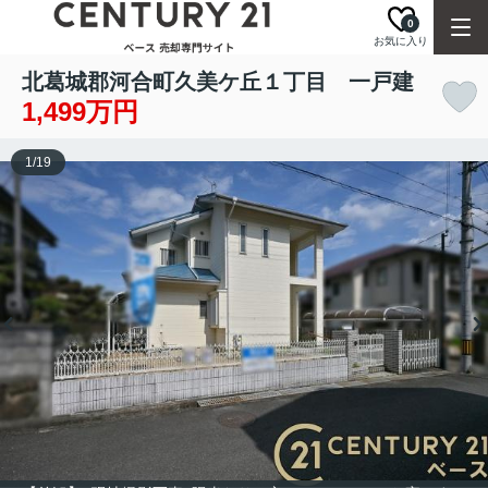
0
お気に入り
北葛城郡河合町久美ケ丘１丁目 一戸建
1,499万円
1
/
19