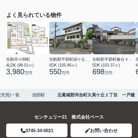
よく見られている物件
生駒市小明町
生駒郡平群町緑ケ丘５丁目
生駒郡平群町椿台４丁目
4LDK (98.01㎡)
6DK (105.85㎡)
5DK (103.37㎡)
4
3,980
550
698
万円
万円
万円
売買)一覧
池部駅
北葛城郡河合町久美ケ丘１丁目 一戸建
センチュリー21 株式会社ベース
0745-34-0021
お問い合わせ