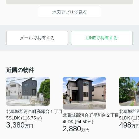
地図アプリで見る
メールで共有する
LINEで共有する
近隣の物件
北葛城郡河合町高塚台１丁目
北葛城郡
北葛城郡河合町星和台２丁目
5SLDK (116.75㎡)
5LDK (11
4LDK (94.50㎡)
3,380
498
万円
万
2,880
万円