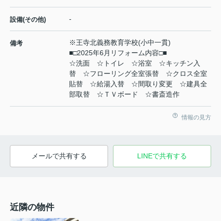
-
設備(その他)
※王寺北義務教育学校(小中一貫)
備考
■□2025年6月リフォーム内容□■
☆洗面 ☆トイレ ☆浴室 ☆キッチン入
替 ☆フローリング全室張替 ☆クロス全室
貼替 ☆給湯入替 ☆間取り変更 ☆建具全
部取替 ☆ＴＶボード ☆書斎造作
情報の見方
メールで共有する
LINEで共有する
近隣の物件