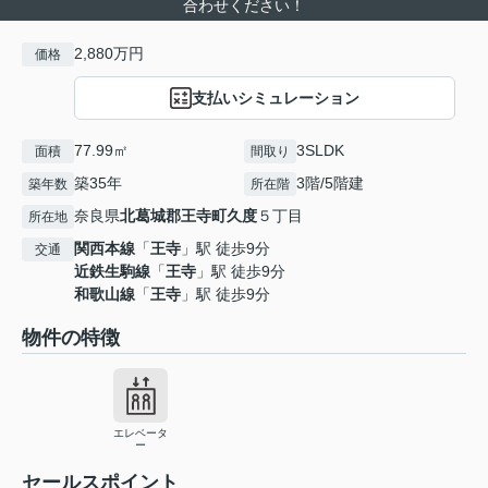
合わせください！
2,880万円
価格
支払いシミュレーション
77.99㎡
3SLDK
面積
間取り
築35年
3階/5階建
築年数
所在階
奈良県
北葛城郡王寺町
久度
５丁目
所在地
関西本線
「
王寺
」駅 徒歩9分
交通
近鉄生駒線
「
王寺
」駅 徒歩9分
和歌山線
「
王寺
」駅 徒歩9分
物件の特徴
エレベータ
ー
セールスポイント