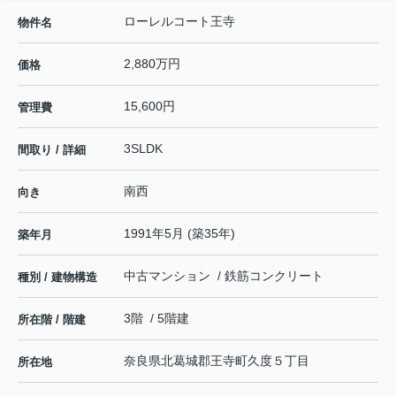
ローレルコート王寺
物件名
2,880万円
価格
15,600円
管理費
3SLDK
間取り / 詳細
南西
向き
1991年5月 (築35年)
築年月
中古マンション / 鉄筋コンクリート
種別 / 建物構造
3階 / 5階建
所在階 / 階建
奈良県
北葛城郡王寺町
久度
５丁目
所在地