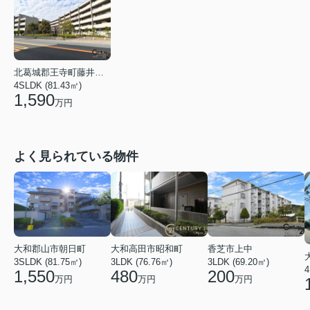
北葛城郡王寺町藤井２丁目
4SLDK (81.43㎡)
1,590
万円
よく見られている物件
大和郡山市朝日町
大和高田市昭和町
香芝市上中
3SLDK (81.75㎡)
3LDK (76.76㎡)
3LDK (69.20㎡)
4
1,550
480
200
万円
万円
万円