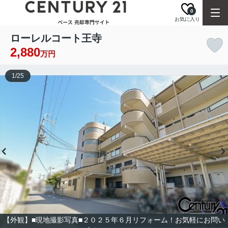
0
お気に入り
ローレルコート王寺
2,880
万円
1
/
25
【外観】■現地撮影写真■２０２５年６月リフォーム！お気軽にお問い