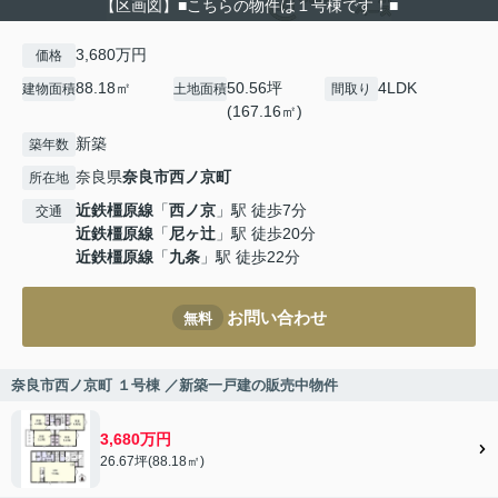
【区画図】■こちらの物件は１号棟です！■
3,680万円
価格
88.18㎡
50.56坪
4LDK
建物面積
土地面積
間取り
(167.16㎡)
新築
築年数
奈良県
奈良市
西ノ京町
所在地
近鉄橿原線
「
西ノ京
」駅 徒歩7分
交通
近鉄橿原線
「
尼ヶ辻
」駅 徒歩20分
近鉄橿原線
「
九条
」駅 徒歩22分
お問い合わせ
無料
奈良市西ノ京町 １号棟 ／新築一戸建の販売中物件
3,680万円
26.67坪(88.18㎡)