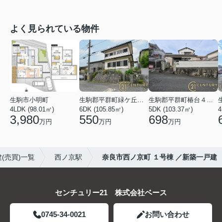
よく見られている物件
生駒市小明町
生駒郡平群町緑ケ丘５丁目
生駒郡平群町椿台４丁目
4LDK (98.01㎡)
6DK (105.85㎡)
5DK (103.37㎡)
4
3,980
550
698
万円
万円
万円
(売買)一覧
西ノ京駅
奈良市西ノ京町 １号棟 ／新築一戸建
センチュリー21 株式会社ベース
0745-34-0021
お問い合わせ