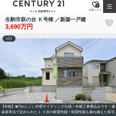
0
お気に入り
生駒市萩の台 Ｋ号棟 ／新築一戸建
3,690万円
1
/
21
【外観】■汚れにくい外壁サイディング仕様！外構工事費込みです！建
築基準法で定められた１.５倍の耐震性能！制震性能も兼ね備えた邸宅