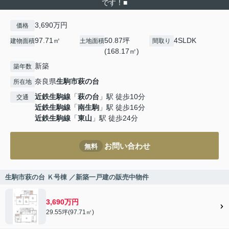
です！■
3,690万円
価格
97.71㎡
50.87坪
4SLDK
建物面積
土地面積
間取り
(168.17㎡)
新築
築年数
奈良県
生駒市
萩の台
所在地
近鉄生駒線
「
萩の台
」駅 徒歩10分
交通
近鉄生駒線
「
南生駒
」駅 徒歩16分
近鉄生駒線
「
東山
」駅 徒歩24分
お問い合わせ
無料
生駒市萩の台 Ｋ号棟 ／新築一戸建の販売中物件
3,690万円
29.55坪(97.71㎡)