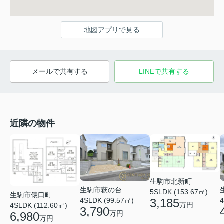
地図アプリで見る
メールで共有する
LINEで共有する
近隣の物件
生駒市北新町
生駒市萩の台
5SLDK (153.67㎡)
生駒市俵口町
3,185
4SLDK (99.57㎡)
4
万円
4SLDK (112.60㎡)
3,790
万円
6,980
万円