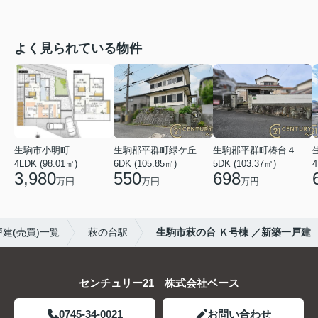
よく見られている物件
生駒市小明町
生駒郡平群町緑ケ丘５丁目
生駒郡平群町椿台４丁目
4LDK (98.01㎡)
6DK (105.85㎡)
5DK (103.37㎡)
4
3,980
550
698
万円
万円
万円
建(売買)一覧
萩の台駅
生駒市萩の台 Ｋ号棟 ／新築一戸建
センチュリー21 株式会社ベース
0745-34-0021
お問い合わせ