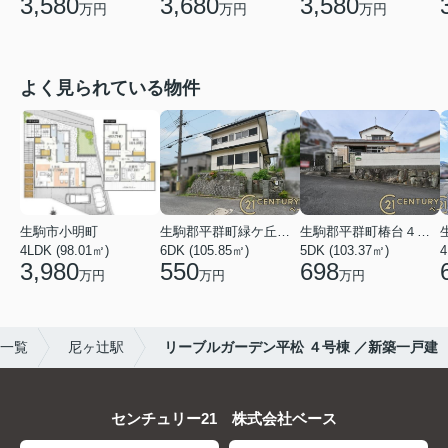
3,580
3,680
3,580
万円
万円
万円
よく見られている物件
生駒市小明町
生駒郡平群町緑ケ丘５丁目
生駒郡平群町椿台４丁目
4LDK (98.01㎡)
6DK (105.85㎡)
5DK (103.37㎡)
4
3,980
550
698
万円
万円
万円
)一覧
尼ヶ辻駅
リーブルガーデン平松 ４号棟 ／新築一戸建
センチュリー21 株式会社ベース