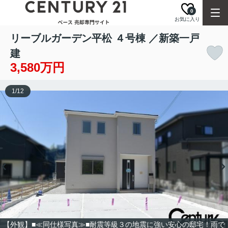
0
お気に入り
リーブルガーデン平松 ４号棟 ／新築一戸
建
3,580万円
1
/
12
【外観】■≪同仕様写真≫■耐震等級３の地震に強い安心の邸宅！雨で