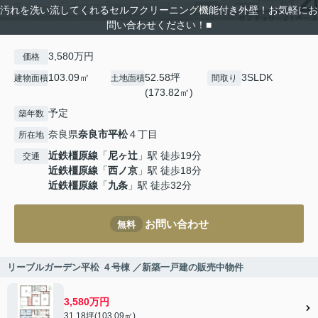
汚れを洗い流してくれるセルフクリーニング機能付き外壁！お気軽にお
問い合わせください！■
3,580万円
価格
103.09㎡
52.58坪
3SLDK
建物面積
土地面積
間取り
(173.82㎡)
予定
築年数
奈良県
奈良市
平松
４丁目
所在地
近鉄橿原線
「
尼ヶ辻
」駅 徒歩19分
交通
近鉄橿原線
「
西ノ京
」駅 徒歩18分
近鉄橿原線
「
九条
」駅 徒歩32分
お問い合わせ
無料
リーブルガーデン平松 ４号棟 ／新築一戸建の販売中物件
3,580万円
31.18坪(103.09㎡)