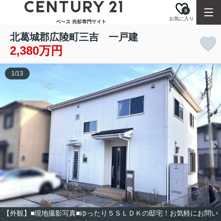
0
お気に入り
北葛城郡広陵町三吉 一戸建
2,380万円
1
/
13
【外観】■現地撮影写真■ゆったり５ＳＬＤＫの邸宅！お気軽にお問い