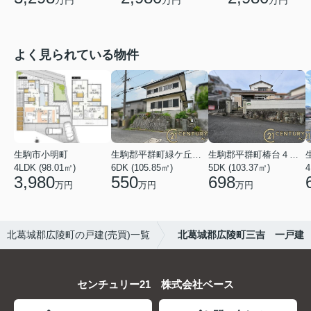
万円
万円
万円
よく見られている物件
生駒市小明町
生駒郡平群町緑ケ丘５丁目
生駒郡平群町椿台４丁目
4LDK (98.01㎡)
6DK (105.85㎡)
5DK (103.37㎡)
4
3,980
550
698
万円
万円
万円
北葛城郡広陵町の戸建(売買)一覧
北葛城郡広陵町三吉 一戸建
センチュリー21 株式会社ベース